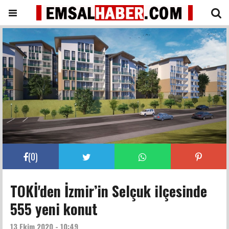
(
0
)
TOKİ'den İzmir’in Selçuk ilçesinde
555 yeni konut
13 Ekim 2020 - 10:49