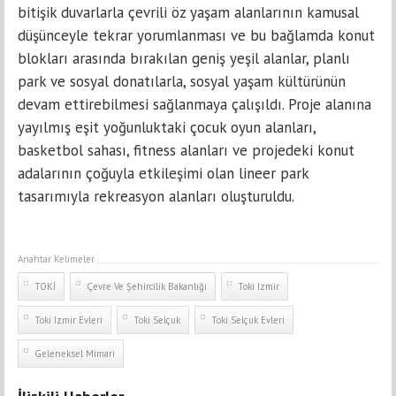
bitişik duvarlarla çevrili öz yaşam alanlarının kamusal
düşünceyle tekrar yorumlanması ve bu bağlamda konut
blokları arasında bırakılan geniş yeşil alanlar, planlı
park ve sosyal donatılarla, sosyal yaşam kültürünün
devam ettirebilmesi sağlanmaya çalışıldı. Proje alanına
yayılmış eşit yoğunluktaki çocuk oyun alanları,
basketbol sahası, fitness alanları ve projedeki konut
adalarının çoğuyla etkileşimi olan lineer park
tasarımıyla rekreasyon alanları oluşturuldu.
Anahtar Kelimeler
TOKİ
Çevre Ve Şehircilik Bakanlığı
Toki Izmir
Toki Izmir Evleri
Toki Selçuk
Toki Selçuk Evleri
Geleneksel Mimari