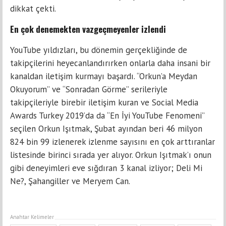
dikkat çekti.
En çok denemekten vazgeçmeyenler izlendi
You­Tube yıldızları, bu dönemin gerçekliğinde de
takipçilerini heyecanlandırırken onlarla daha insani bir
kanaldan iletişim kurmayı başardı. “Orkun’a Meydan
Okuyorum” ve “Sonradan Görme” serileriy­le
takipçileriyle birebir iletişim kuran ve Social Media
Awards Turkey 2019’da da “En İyi You­Tube Fenomeni”
seçilen Orkun Işıtmak, Şubat ayından beri 46 milyon
824 bin 99 izlenerek iz­lenme sayısını en çok arttıran­lar
listesinde birinci sırada yer alıyor. Orkun Işıtmak’ı onun
gibi deneyimleri eve sığdıran 3 kanal izliyor; Deli Mi
Ne?, Şahangiller ve Meryem Can.
Anahtar Kelimeler