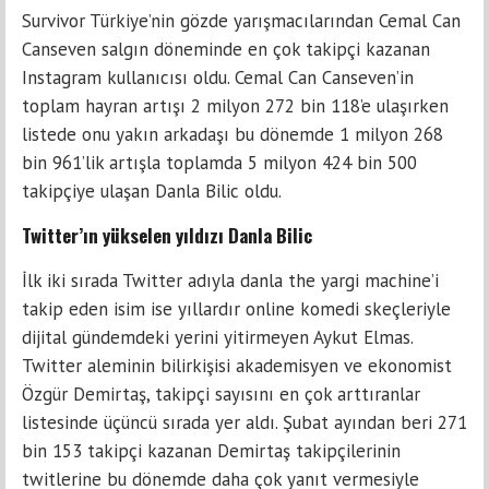
Survivor Türkiye’nin gözde yarışmacılarından Cemal Can
Canseven salgın döneminde en çok ta­kipçi kazanan
Instagram kullanıcısı oldu. Ce­mal Can Canseven’in
toplam hayran artışı 2 milyon 272 bin 118’e ulaşırken
listede onu yakın arkadaşı bu dönemde 1 milyon 268
bin 961’lik artışla toplamda 5 milyon 424 bin 500
takipçiye ulaşan Danla Bilic oldu.
Twitter’ın yükselen yıldızı Danla Bilic
İlk iki sırada Twitter adıyla danla the yargi machine’i
takip eden isim ise yıllardır online komedi skeçle­riyle
dijital gündemdeki yerini yitirmeyen Aykut Elmas.
Twitter aleminin bilirkişisi akademisyen ve ekono­mist
Özgür Demirtaş, takipçi sayısını en çok arttıranlar
listesinde üçüncü sıra­da yer aldı. Şubat ayından beri 271
bin 153 takipçi kazanan Demirtaş takipçile­rinin
twitlerine bu dönemde daha çok yanıt vermesiyle