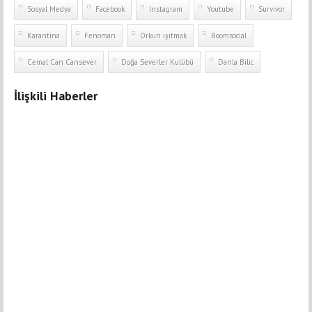
Sosyal Medya
Facebook
Instagram
Youtube
Survivor
Karantina
Fenoman
Orkun ışıtmak
Boomsocial
Cemal Can Cansever
Doğa Severler Kulübü
Danla Bilic
İlişkili Haberler