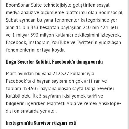
BoomSonar Suite tek­nolojisiyle geliştirilen sosyal
medya analiz ve ölçümleme platformu olan Boomsocial,
Şubat ayından bu yana fenomenler katego­risinde yer
alan 11 bin 433 hesaptan paylaşı­lan 210 bin 424 ileti
ve 1 milyar 593 milyon kullanıcı etkileşimini izleyerek,
Facebook, Instagram, YouTube ve Twitter’ın yıldızla­şan
fenomenlerini ortaya koydu.
Doğa Severler Kulübü, Facebook’a damga vurdu
Mart ayından bu yana 212.827 kullanıcıyla
Facebook’taki hayran sayısını en çok arttı­ran ve
toplam 454.932 hayrana ulaşan say­fa Doğa Severler
Kulübü oldu. İlk 5 sayfa­nın ikisi yemek tarifi ve
bilgilerini içerirken Marifetli Abla ve Yemek Ansiklope­
disi ön sıralarda yer aldı.
Instagram’da Survivor rüzgarı esti