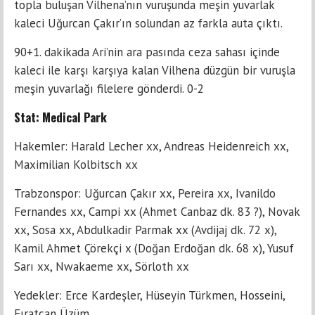
topla buluşan Vilhena’nın vuruşunda meşin yuvarlak
kaleci Uğurcan Çakır’ın solundan az farkla auta çıktı.
90+1. dakikada Ari’nin ara pasında ceza sahası içinde
kaleci ile karşı karşıya kalan Vilhena düzgün bir vuruşla
meşin yuvarlağı filelere gönderdi. 0-2
Stat: Medical Park
Hakemler: Harald Lecher xx, Andreas Heidenreich xx,
Maximilian Kolbitsch xx
Trabzonspor: Uğurcan Çakır xx, Pereira xx, Ivanildo
Fernandes xx, Campi xx (Ahmet Canbaz dk. 83 ?), Novak
xx, Sosa xx, Abdulkadir Parmak xx (Avdijaj dk. 72 x),
Kamil Ahmet Çörekçi x (Doğan Erdoğan dk. 68 x), Yusuf
Sarı xx, Nwakaeme xx, Sörloth xx
Yedekler: Erce Kardeşler, Hüseyin Türkmen, Hosseini,
Fıratcan Üzüm