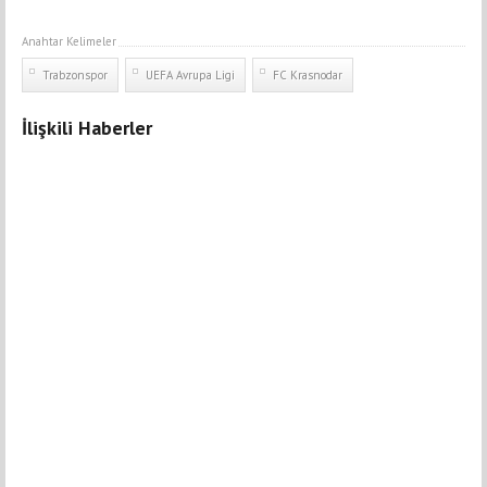
Anahtar Kelimeler
Trabzonspor
UEFA Avrupa Ligi
FC Krasnodar
İlişkili Haberler