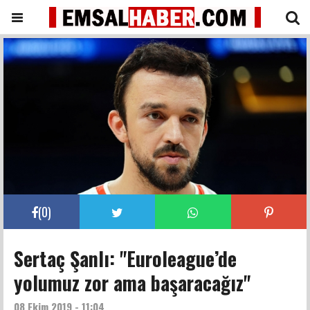
(
0
)
Sertaç Şanlı: "Euroleague’de
yolumuz zor ama başaracağız"
08 Ekim 2019 - 11:04