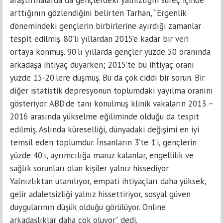
araştırmalarda da gençlerdeki yalnızlığın süreç içinde
arttığının gözlendiğini belirten Tarhan, “Ergenlik
dönemindeki gençlerin birbirlerine ayırdığı zamanlar
tespit edilmiş. 80’li yıllardan 2015’e kadar bir veri
ortaya konmuş. 90’lı yıllarda gençler yüzde 50 oranında
arkadaşa ihtiyaç duyarken; 2015’te bu ihtiyaç oranı
yüzde 15-20’lere düşmüş. Bu da çok ciddi bir sorun. Bir
diğer istatistik depresyonun toplumdaki yayılma oranını
gösteriyor. ABD’de tanı konulmuş klinik vakaların 2013 –
2016 arasında yükselme eğiliminde olduğu da tespit
edilmiş. Aslında küreselliği, dünyadaki değişimi en iyi
temsil eden toplumdur. İnsanların 3’te 1’i, gençlerin
yüzde 40’ı, ayrımcılığa maruz kalanlar, engellilik ve
sağlık sorunları olan kişiler yalnız hissediyor.
Yalnızlıktan utanılıyor, empati ihtiyaçları daha yüksek,
gelir adaletsizliği yalnız hissettiriyor, sosyal güven
duygularının düşük olduğu görülüyor. Online
arkadaşlıklar daha çok oluyor” dedi.