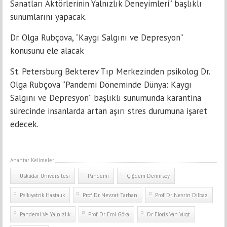
Sanatları Aktörlerinin Yalnızlık Deneyimleri” başlıklı
sunumlarını yapacak.
Dr. Olga Rubçova, “Kaygı Salgını ve Depresyon”
konusunu ele alacak
St. Petersburg Bekterev Tıp Merkezinden psikolog Dr.
Olga Rubçova “Pandemi Döneminde Dünya: Kaygı
Salgını ve Depresyon” başlıklı sunumunda karantina
sürecinde insanlarda artan aşırı stres durumuna işaret
edecek.
Anahtar Kelimeler
Üsküdar Üniversitesi
Pandemi
Çiğdem Demirsoy
Psikiyatrik Hastalık
Prof. Dr. Nevzat Tarhan
Prof. Dr. Nesrin Dilbaz
Pandemi Ve Yalnızlık
Prof. Dr. Erol Göka
Dr. Floris Van Vugt