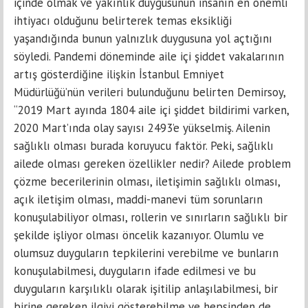
içinde olmak ve yakınlık duygusunun insanın en önemli
ihtiyacı olduğunu belirterek temas eksikliği
yaşandığında bunun yalnızlık duygusuna yol açtığını
söyledi. Pandemi döneminde aile içi şiddet vakalarının
artış gösterdiğine ilişkin İstanbul Emniyet
Müdürlüğü’nün verileri bulunduğunu belirten Demirsoy,
“2019 Mart ayında 1804 aile içi şiddet bildirimi varken,
2020 Mart’ında olay sayısı 2493’e yükselmiş. Ailenin
sağlıklı olması burada koruyucu faktör. Peki, sağlıklı
ailede olması gereken özellikler nedir? Ailede problem
çözme becerilerinin olması, iletişimin sağlıklı olması,
açık iletişim olması, maddi-manevi tüm sorunların
konuşulabiliyor olması, rollerin ve sınırların sağlıklı bir
şekilde işliyor olması öncelik kazanıyor. Olumlu ve
olumsuz duyguların tepkilerini verebilme ve bunların
konuşulabilmesi, duyguların ifade edilmesi ve bu
duyguların karşılıklı olarak işitilip anlaşılabilmesi, bir
birine gereken ilgiyi gösterebilme ve hepsinden de