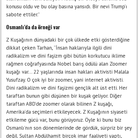
konusu oldu ve bu olay basına yansıdı. Bir nevi Trump’ı
sabote ettiler.”
Osmanlı’da da örneği var
Z Kuşağının dünyadaki bir çok ülkede etki gösterdiğine
dikkat çeken Tarhan, “İnsan haklarıyla ilgili dini
radikalizm ve dini faşizm gibi bütün korkutucu iklime
rağmen coğrafyasında Nobel barış ödülü alan Zoomer
kuşağı var… 22 yaşlarında insan hakları aktivisti Malala
Yusufzay. O çok iyi bir zoomer, yani internet aktivisti.
Dini radikalizm ve dini faşizmi gençlik alt üst etti. Her
taraftan bunun gibi düşünen bir kuşak geliyor. Diğer
taraftan ABD’de zoomer olarak bilinen Z kuşağı,
Amerika’da seçimleri etkileyecek. Z Kuşağının siyaseti
etkileme gücü var, bunu görüyoruz. Öyle ki bunu biz
Osmanlı’nın son dönemlerinde de gördük, sürpriz bir şey
değil. Sultan Abdülhamit birçok imar faaliyeti yaptı,