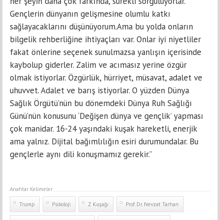
her şeyin daha çok farkında, sürekli sorguluyorlar.
Gençlerin dünyanın gelişmesine olumlu katkı
sağlayacaklarını düşünüyorum.Ama bu yolda onların
bilgelik rehberliğine ihtiyaçları var. Onlar iyi niyetliler
fakat önlerine seçenek sunulmazsa yanlışın içerisinde
kaybolup giderler. Zalim ve acımasız yerine özgür
olmak istiyorlar. Özgürlük, hürriyet, müsavat, adalet ve
uhuvvet. Adalet ve barış istiyorlar. O yüzden Dünya
Sağlık Örgütü’nün bu dönemdeki Dünya Ruh Sağlığı
Günü’nün konusunu ‘Değişen dünya ve gençlik’ yapması
çok manidar. 16-24 yaşındaki kuşak hareketli, enerjik
ama yalnız. Dijital bağımlılığın esiri durumundalar. Bu
gençlerle aynı dili konuşmamız gerekir.”
Anahtar Kelimeler
Trump
Psikoloji
Z Kuşağı
Prof. Dr. Nevzat Tarhan