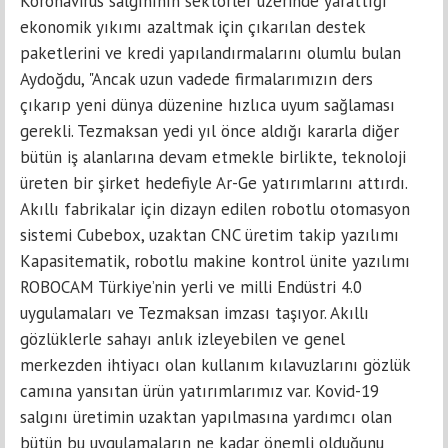
Koronavirüs salgınının sektörler üzerinde yarattığı
ekonomik yıkımı azaltmak için çıkarılan destek
paketlerini ve kredi yapılandırmalarını olumlu bulan
Aydoğdu, "Ancak uzun vadede firmalarımızın ders
çıkarıp yeni dünya düzenine hızlıca uyum sağlaması
gerekli. Tezmaksan yedi yıl önce aldığı kararla diğer
bütün iş alanlarına devam etmekle birlikte, teknoloji
üreten bir şirket hedefiyle Ar-Ge yatırımlarını attırdı.
Akıllı fabrikalar için dizayn edilen robotlu otomasyon
sistemi Cubebox, uzaktan CNC üretim takip yazılımı
Kapasitematik, robotlu makine kontrol ünite yazılımı
ROBOCAM Türkiye’nin yerli ve milli Endüstri 4.0
uygulamaları ve Tezmaksan imzası taşıyor. Akıllı
gözlüklerle sahayı anlık izleyebilen ve genel
merkezden ihtiyacı olan kullanım kılavuzlarını gözlük
camına yansıtan ürün yatırımlarımız var. Kovid-19
salgını üretimin uzaktan yapılmasına yardımcı olan
bütün bu uygulamaların ne kadar önemli olduğunu