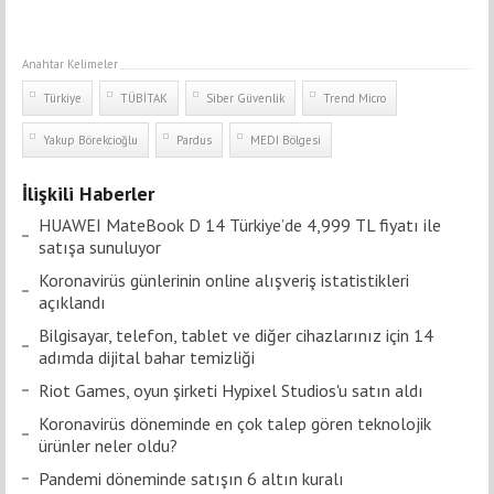
Anahtar Kelimeler
Türkiye
TÜBİTAK
Siber Güvenlik
Trend Micro
Yakup Börekcioğlu
Pardus
MEDI Bölgesi
İlişkili Haberler
HUAWEI MateBook D 14 Türkiye’de 4,999 TL fiyatı ile
satışa sunuluyor
Koronavirüs günlerinin online alışveriş istatistikleri
açıklandı
Bilgisayar, telefon, tablet ve diğer cihazlarınız için 14
adımda dijital bahar temizliği
Riot Games, oyun şirketi Hypixel Studios'u satın aldı
Koronavirüs döneminde en çok talep gören teknolojik
ürünler neler oldu?
Pandemi döneminde satışın 6 altın kuralı