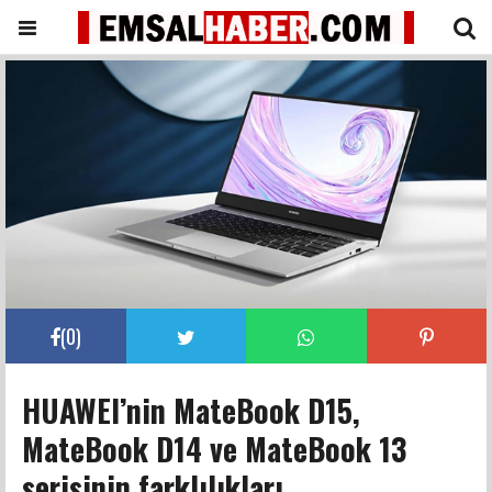
(
0
)
HUAWEI’nin MateBook D15,
MateBook D14 ve MateBook 13
serisinin farklılıkları