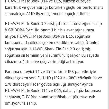
HUAWEI MateBook D14 ve D15, yüksek düzeyde
kararlılık ve güvenilirliği korurken güçlü bir performans
sunmak için AMD Ryzen işlemci ile güçlendirildi.
HUAWEI MateBook D Serisi, çift kanal desteğine sahip
8 GB DDR4 RAM ile önemli bir hız avantajına imza
atıyor. HUAWEI MateBook D14 ve D15, soğutma
konusunda da dikkat çeken özelliklere sahip. Ürünler,
soğutma için HUAWEI Shark Fin Fan 2.0 gelişmiş
soğutma sisteminin yeni sürümünü içeriyor. Bu sayede
cihazın soğutma ve güç verimliliği artırılıyor.
Parlama önleyici 14 ve 15 inç 16: 9 IPS panelleriyle
dikkat çeken seri, Full HD (1920 × 1080) çözünürlük ve
178 dereceye kadar gövde açıklığı sunuyor. Ayrıca
HUAWEI MateBook D14 ve D15, daha iyi göz koruması
sağlayan, TÜV Rheinland sertifikalı, düşük mavi ışık
emisyonuna sahip.