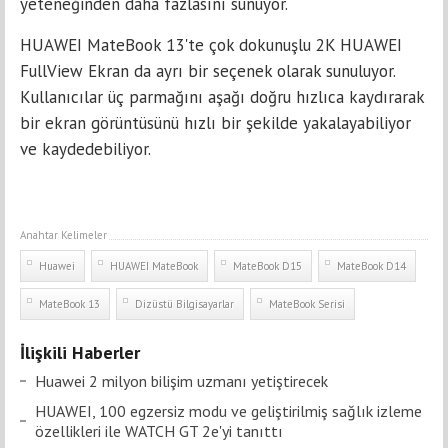
yeteneğinden daha fazlasını sunuyor.
HUAWEI MateBook 13'te çok dokunuşlu 2K HUAWEI
FullView Ekran da ayrı bir seçenek olarak sunuluyor.
Kullanıcılar üç parmağını aşağı doğru hızlıca kaydırarak
bir ekran görüntüsünü hızlı bir şekilde yakalayabiliyor
ve kaydedebiliyor.
Anahtar Kelimeler
Huawei
HUAWEI MateBook
MateBook D15
MateBook D14
MateBook 13
Dizüstü Bilgisayarlar
MateBook Serisi
İlişkili Haberler
Huawei 2 milyon bilişim uzmanı yetiştirecek
HUAWEI, 100 egzersiz modu ve geliştirilmiş sağlık izleme
özellikleri ile WATCH GT 2e'yi tanıttı