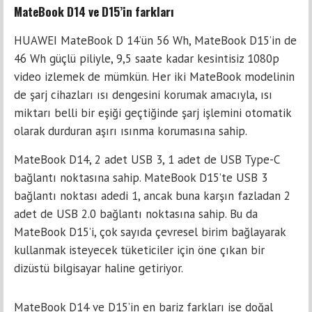
MateBook D14 ve D15’in farkları
HUAWEI MateBook D 14’ün 56 Wh, MateBook D15’in de
46 Wh güçlü piliyle, 9,5 saate kadar kesintisiz 1080p
video izlemek de mümkün. Her iki MateBook modelinin
de şarj cihazları ısı dengesini korumak amacıyla, ısı
miktarı belli bir eşiği geçtiğinde şarj işlemini otomatik
olarak durduran aşırı ısınma korumasına sahip.
MateBook D14, 2 adet USB 3, 1 adet de USB Type-C
bağlantı noktasına sahip. MateBook D15’te USB 3
bağlantı noktası adedi 1, ancak buna karşın fazladan 2
adet de USB 2.0 bağlantı noktasına sahip. Bu da
MateBook D15’i, çok sayıda çevresel birim bağlayarak
kullanmak isteyecek tüketiciler için öne çıkan bir
dizüstü bilgisayar haline getiriyor.
MateBook D14 ve D15’in en bariz farkları ise doğal