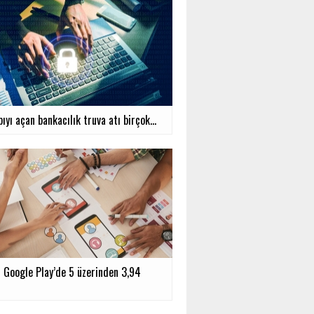
ıyı açan bankacılık truva atı birçok...
r Google Play’de 5 üzerinden 3,94