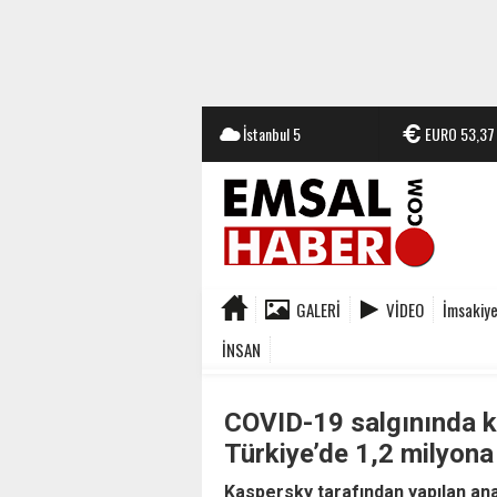
İstanbul
5
EURO
53,37
GALERI
VIDEO
İmsakiy
İNSAN
COVID-19 salgınında kim
Türkiye’de 1,2 milyona 
Kaspersky tarafından yapılan anali