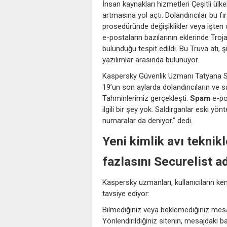
İnsan kaynakları hizmetleri Çeşitli ülk
artmasına yol açtı. Dolandırıcılar bu f
prosedüründe değişiklikler veya işten ç
e-postaların bazılarının eklerinde Tro
bulunduğu tespit edildi. Bu Truva atı, şi
yazılımlar arasında bulunuyor.
Kaspersky Güvenlik Uzmanı Tatyana Sid
19’un son aylarda dolandırıcıların ve 
Tahminlerimiz gerçekleşti.
Spam
e-pos
ilgili bir şey yok. Saldırganlar eski y
numaralar da deniyor.” dedi.
Yeni kimlik avı teknik
fazlasını Securelist a
Kaspersky uzmanları, kullanıcıların kend
tavsiye ediyor:
Bilmediğiniz veya beklemediğiniz mesaj
Yönlendirildiğiniz sitenin, mesajdaki b