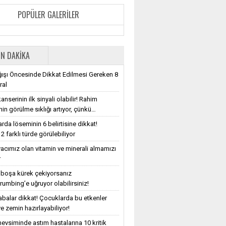
POPÜLER GALERILER
N DAKIKA
ışı Öncesinde Dikkat Edilmesi Gereken 8
ral
nserinin ilk sinyali olabilir! Rahim
nin görülme sıklığı artıyor, çünkü…
rda löseminin 6 belirtisine dikkat!
2 farklı türde görülebiliyor
iyacımız olan vitamin ve minerali almamızı
r
e boşa kürek çekiyorsanız
rumbing’e uğruyor olabilirsiniz!
balar dikkat! Çocuklarda bu etkenler
e zemin hazırlayabiliyor!
evsiminde astım hastalarına 10 kritik