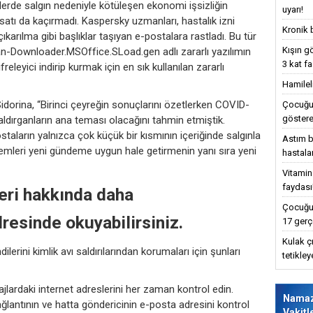
elerde salgın nedeniyle kötüleşen ekonomi işsizliğin
uyarı!
ırsatı da kaçırmadı. Kaspersky uzmanları, hastalık izni
Kronik 
ıkarılma gibi başlıklar taşıyan e-postalara rastladı. Bu tür
Kışın g
jan-Downloader.MSOffice.SLoad.gen adlı zararlı yazılımın
3 kat fa
freleyici indirip kurmak için en sık kullanılan zararlı
Hamilel
orina, “Birinci çeyreğin sonuçlarını özetlerken COVID-
Çocuğun
göstere
saldırganların ana teması olacağını tahmin etmiştik.
taların yalnızca çok küçük bir kısmının içeriğinde salgınla
Astım bu
öntemleri yeni gündeme uygun hale getirmenin yanı sıra yeni
hastalar
Vitamin
faydası
leri hakkında daha
Çocuğun
dresinde okuyabilirsiniz.
17 gerç
Kulak ç
ilerini kimlik avı saldırılarından korumaları için şunları
tetikle
lardaki internet adreslerini her zaman kontrol edin.
Nama
ağlantının ve hatta göndericinin e-posta adresini kontrol
Vakitl