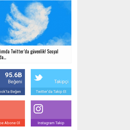
dımda Twitter’da güvenlik! Sosyal
a...
95.6B
Beğeni
Takipçi
ok'ta Beğen
Twitter'da Takip Et
be Abone Ol
Instagram Takip