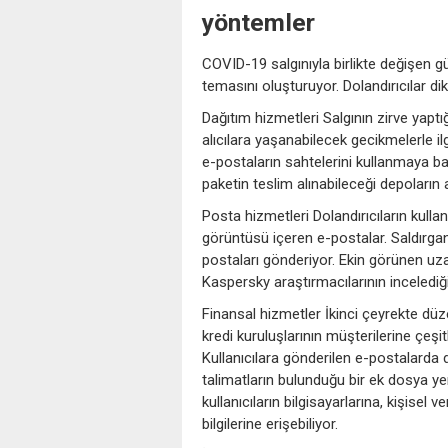
yöntemler
COVID-19 salgınıyla birlikte değişen gün
temasını oluşturuyor. Dolandırıcılar di
Dağıtım hizmetleri Salgının zirve yap
alıcılara yaşanabilecek gecikmelerle ilg
e-postaların sahtelerini kullanmaya b
paketin teslim alınabileceği depoların a
Posta hizmetleri Dolandırıcıların kull
görüntüsü içeren e-postalar. Saldırgan
postaları gönderiyor. Ekin görünen uza
Kaspersky araştırmacılarının incelediğ
Finansal hizmetler İkinci çeyrekte düzen
kredi kuruluşlarının müşterilerine çeşit
Kullanıcılara gönderilen e-postalarda 
talimatların bulunduğu bir ek dosya yer
kullanıcıların bilgisayarlarına, kişisel v
bilgilerine erişebiliyor.