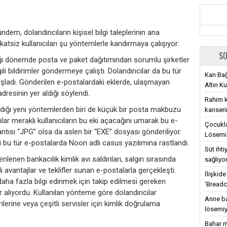
dem, dolandırıcıların kişisel bilgi taleplerinin ana
kkatsiz kullanıcıları şu yöntemlerle kandırmaya çalışıyor:
SO
tığı dönemde posta ve paket dağıtımından sorumlu şirketler
ili bildirimler göndermeye çalıştı. Dolandırıcılar da bu tür
Kan Bağ
aşladı. Gönderilen e-postalardaki eklerde, ulaşmayan
Altın Ku
dresinin yer aldığı söylendi.
Rahim ka
andığı yeni yöntemlerden biri de küçük bir posta makbuzu
kanseri
lar meraklı kullanıcıların bu eki açacağını umarak bu e-
Çocukla
ntısı “JPG” olsa da aslen bir “EXE” dosyası gönderiliyor.
Lösemi 
i bu tür e-postalarda Noon adlı casus yazılımına rastlandı.
Süt iht
lenen bankacılık kimlik avı saldırıları, salgın sırasında
sağlıyo
li avantajlar ve teklifler sunan e-postalarla gerçekleşti.
İlişkid
daha fazla bilgi edinmek için takip edilmesi gereken
‘Breadc
 alıyordu. Kullanılan yönteme göre dolandırıcılar
Anne ba
erilerine veya çeşitli servisler için kimlik doğrulama
lösemiy
Bahar m