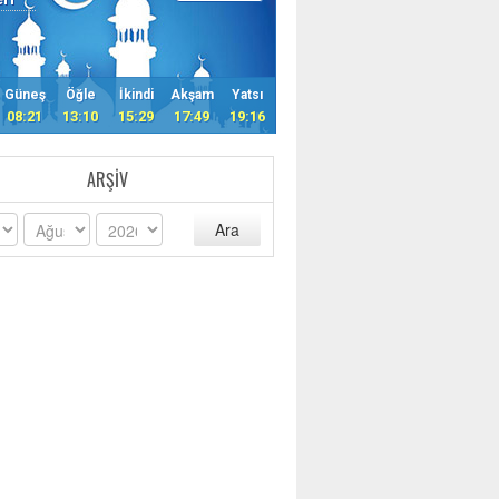
Güneş
Öğle
İkindi
Akşam
Yatsı
08:21
13:10
15:29
17:49
19:16
ARŞIV
Ara