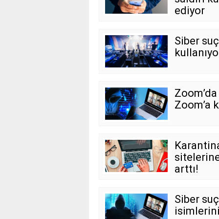
ediyor
Siber suç
kullanıyo
Zoom’da g
Zoom’a ka
Karantina
sitelerin
arttı!
Siber su
isimlerin