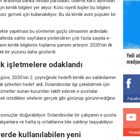
iler arasında banka hesabı parolaları, ödeme kartı ayrıntıları
imlik bilgileri yer alıyor. Kötü niyetli kişiler bu bilgileri
z girmek için kullanabiliyor. Bu da kimlik avını popüler bir
çekte yapılması bu yöntemin güçlü olmasının ardındaki
 altında sahte sayfalara yönlendiren çok fazla sayıda e-
ın kimlik bilgilerini toplama şansını artırıyor. 2020’nin ilk
arklı bir yüzünü daha gösterdi.
Yedi a
medyad
ük işletmelere odaklandı
öre, 2020’nin 2. çeyreğinde hedefli kimlik avı saldırılarının
 şirketleri hedef aldı. Dolandırıcılar ilgi çekebilmek için
hizmetler sunan kurumları taklit ederek e-postalar
ek istedikleri sitelerin gerçek gibi görünüp görünmediğine
Facebo
di sonuçlar doğurabiliyor. Dolandırıcılar bir çalışanın e-posta
ışanlara ve hatta iş ortaklarına bile saldırıyı taşıyabiliyor.
yerde kullanılabilen yeni
Youtu