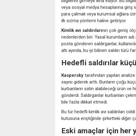
bilgilerini girmeye ikna ediyor. Bu bilg
veya sosyal medya hesaplarına giriş için k
para çalmak veya kurumsal ağlara izinsi
ilk sızma yöntemi haline getiriyor.
Kimlik avı saldırıları
nın çok geniş öl
nedenlerden biri. Yasal kurumların adı
posta gönderen saldırganlar, kullanıcılar
altı ayında, bu iyi bilinen saldırı türü f
Hedefli saldırılar küç
Kaspersky
tarafından yapılan analize g
sayısı giderek arttı. Bunların çoğu küçük
kurbanların satın alabileceği ürün ve 
gönderdi. Saldırganlar kurbanları çekm
bile fazla dikkat etmedi.
Bu tür hedefli kimlik avı saldırıları cid
kutusuna eriştiğinde şirketteki diğer çal
Eski amaçlar için her 