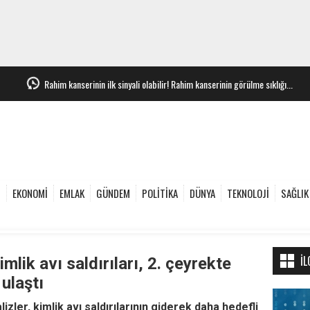
Rahim kanserinin ilk sinyali olabilir! Rahim kanserinin görülme sıklığı...
e
EKONOMİ
EMLAK
GÜNDEM
POLİTİKA
DÜNYA
TEKNOLOJİ
SAĞLIK
İL
lik avı saldırıları, 2. çeyrekte
ulaştı
zler, kimlik avı saldırılarının giderek daha hedefli