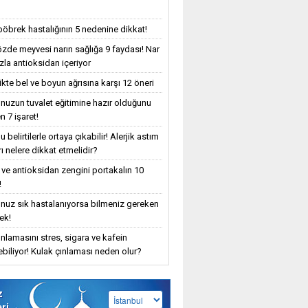
böbrek hastalığının 5 nedenine dikkat!
özde meyvesi narın sağlığa 9 faydası! Nar
zla antioksidan içeriyor
ikte bel ve boyun ağrısına karşı 12 öneri
uzun tuvalet eğitimine hazır olduğunu
n 7 işaret!
 belirtilerle ortaya çıkabilir! Alerjik astım
ı nelere dikkat etmelidir?
 ve antioksidan zengini portakalın 10
!
uz sık hastalanıyorsa bilmeniz gereken
ek!
ınlamasını stres, sigara ve kafein
yebiliyor! Kulak çınlaması neden olur?
z
eri