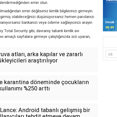
önlendirmediğinden emin olun.
madığından emin değilseniz kimlik bilgilerinizi girmeyin.
la girmiş olabileceğinizi düşünüyorsanız hemen parolanızı
na inanıyorsanız bankanızı veya ödeme sağlayıcınızı arayın.
İmsak
06:49
Total Security gibi, davranış tabanlı kimlik avı
avı amaçlı sayfalara girmeye çalıştığınızda sizi uyaran,
uva atları, arka kapılar ve zararlı
kleyicileri araştırılıyor
de karantina döneminde çocukların
kullanımı %250 arttı
ance: Android tabanlı gelişmiş bir
ullanıcıları tehdit etmeye devam