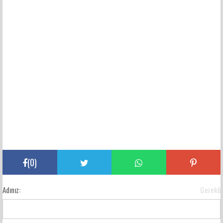
(
0
)
Adınız:
Gerekli