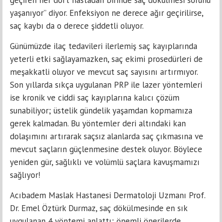
geçiren her dört hastadan birinde saç dökülmesi sorunu
yaşanıyor” diyor. Enfeksiyon ne derece ağır geçirilirse,
saç kaybı da o derece şiddetli oluyor.
Günümüzde ilaç tedavileri ilerlemiş saç kayıplarında
yeterli etki sağlayamazken, saç ekimi prosedürleri de
meşakkatli oluyor ve mevcut saç sayısını artırmıyor.
Son yıllarda sıkça uygulanan PRP ile lazer yöntemleri
ise kronik ve ciddi saç kayıplarına kalıcı çözüm
sunabiliyor; üstelik gündelik yaşamdan kopmamıza
gerek kalmadan. Bu yöntemler deri altındaki kan
dolaşımını artırarak saçsız alanlarda saç çıkmasına ve
mevcut saçların güçlenmesine destek oluyor. Böylece
yeniden gür, sağlıklı ve volümlü saçlara kavuşmamızı
sağlıyor!
Acıbadem Maslak Hastanesi Dermatoloji Uzmanı Prof.
Dr. Emel Öztürk Durmaz, saç dökülmesinde en sık
uygulanan 4 yöntemi anlattı; önemli önerilerde