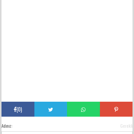
(
0
)
Adınız:
Gerekli