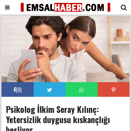
(
0
)
Psikolog İlkim Seray Kılınç:
Yetersizlik duygusu kıskançlığı
besliyor