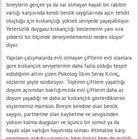
bireylerin gerçek ya da var olmayan hayali bir rakibin
varlığı karşısında kendi benlik saygılarında aşırı tehdit
oluştuğu için kıskançlığı yüksek seviyede yaşayabiliyor.
Yetersizlik duygusu kıskançlığı beslemenin yanı sıra
şiddetli bir biçimde deneyimlememizi neden oluyor”
diyor.
Yapılan çalışmalarda evli olmayan çiftlerin evli olanlara
göre kıskançlık seviyelerinin daha fazla olduğu tespit
edildiğinin altını çizen Psikolog İlkim Seray Kılınç,
sözlerini şöyle sürdürüyor: “İlişkinin çiftlere yaşattığı
doyum açısından baktığımızda evli çiftlerin daha az
doyum yaşadığı ve daha az kıskançlık gösterdiklerini
söylememiz mümkün. Bireyin kendine olan benlik
saygısı, partnerine olan kaybetme ve sevgisinden
yoksun kalma duyguları ve üçüncü bir somut ya da
hayali olan varlığın hayatında olması ihtimaline karşı
sergilemiş olduğu yaşantılar hem ilişkiyi hem de evliliği