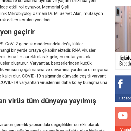
e
mesafe
kurallarına uymak ve yaşam tarzında yeni
e etkili rol oynuyor. Memorial Şişli
linik Mikrobiyoloji Uzmanı Dr. M. Servet Alan, mutasyon
k edilen soruları yanıtladı.
yon geçirir
RS-CoV-2 genetik maddesindeki değişiklikler
hangi bir yerde ortaya çıkabilmektedir. RNA virüsleri
ir. Virüsler sürekli olarak gelişen mutasyonlarla
İlişkid
‘Breadc
üsler oluşturur. Varyantlar, benzerlerinden küçük
işiklik virüsün çoğalmasına ve devamına yardımcı olmuyorsa
se kalıcı olur. COVID-19 salgınında dünyada çeşitli varyant
 COVID-19 varyantları virüslerinin daha kolay bulaşmasına
.
Facebo
kan virüs tüm dünyaya yayılmış
irüsün genetik yapısındaki değişiklikler sürekli olarak
Youtu
ğrayan virüsün nasıl yayılacağı ve infekte olan kişilerde