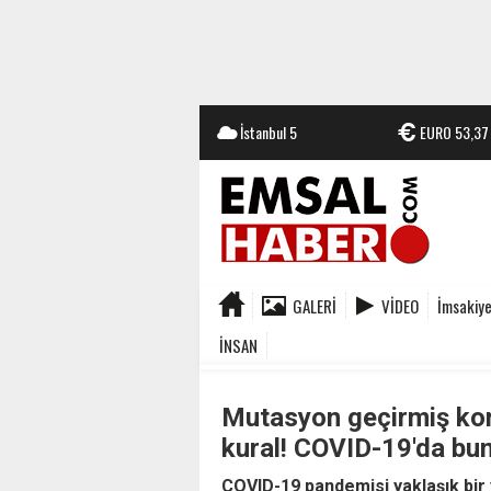
İstanbul
5
EURO
53,37
GALERI
VIDEO
İmsakiy
İNSAN
Mutasyon geçirmiş kor
kural! COVID-19'da bun
COVID-19 pandemisi yaklaşık bir y