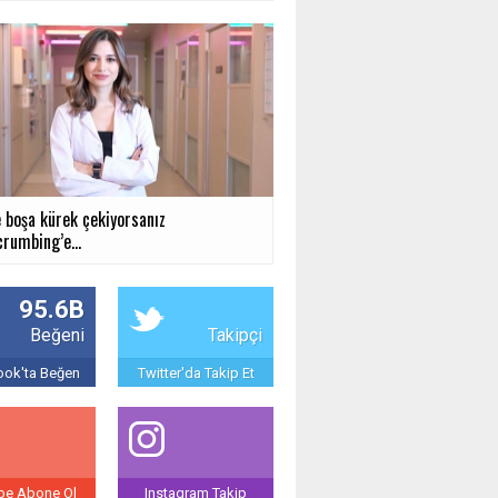
e boşa kürek çekiyorsanız
rumbing’e...
95.6B
Beğeni
Takipçi
ok'ta Beğen
Twitter'da Takip Et
be Abone Ol
Instagram Takip