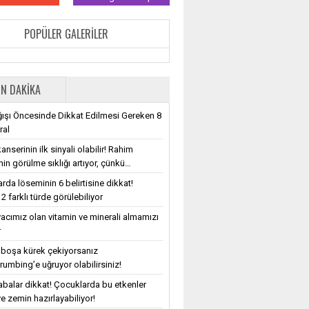
POPÜLER GALERILER
N DAKIKA
ışı Öncesinde Dikkat Edilmesi Gereken 8
ral
nserinin ilk sinyali olabilir! Rahim
nin görülme sıklığı artıyor, çünkü…
rda löseminin 6 belirtisine dikkat!
2 farklı türde görülebiliyor
iyacımız olan vitamin ve minerali almamızı
r
e boşa kürek çekiyorsanız
rumbing’e uğruyor olabilirsiniz!
balar dikkat! Çocuklarda bu etkenler
e zemin hazırlayabiliyor!