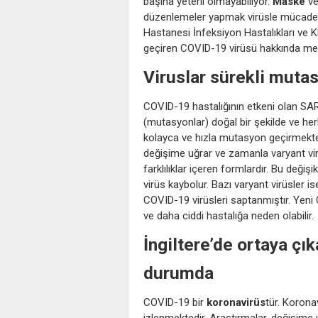
başına yeterli olmayabiliyor.
Maske
v
düzenlemeler yapmak virüsle mücadeled
Hastanesi İnfeksiyon Hastalıkları ve K
geçiren COVID-19 virüsü hakkında mera
Viruslar sürekli mutas
COVID-19 hastalığının etkeni olan SA
(mutasyonlar) doğal bir şekilde ve her
kolayca ve hızla mutasyon geçirmekted
değişime uğrar ve zamanla varyant vir
farklılıklar içeren formlardır. Bu değ
virüs kaybolur. Bazı varyant virüsler i
COVID-19 virüsleri saptanmıştır. Yeni
ve daha ciddi hastalığa neden olabilir
İngiltere’de ortaya çı
durumda
COVID-19 bir
koronavirüs
tür. Koronav
izlenmektedir. Araştırmalar, değişime u