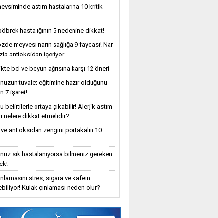
evsiminde astım hastalarına 10 kritik
böbrek hastalığının 5 nedenine dikkat!
özde meyvesi narın sağlığa 9 faydası! Nar
zla antioksidan içeriyor
ikte bel ve boyun ağrısına karşı 12 öneri
uzun tuvalet eğitimine hazır olduğunu
n 7 işaret!
 belirtilerle ortaya çıkabilir! Alerjik astım
ı nelere dikkat etmelidir?
 ve antioksidan zengini portakalın 10
!
uz sık hastalanıyorsa bilmeniz gereken
ek!
ınlamasını stres, sigara ve kafein
yebiliyor! Kulak çınlaması neden olur?
z