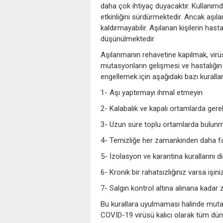
daha çok ihtiyaç duyacaktır. Kullanımd
etkinliğini sürdürmektedir. Ancak aşıla
kaldırmayabilir. Aşılanan kişilerin hast
düşünülmektedir.
Aşılanmanın rehavetine kapılmak, virü
mutasyonların gelişmesi ve hastalığın k
engellemek için aşağıdaki bazı kural
1- Aşı yaptırmayı ihmal etmeyin
2- Kalabalık ve kapalı ortamlarda gere
3- Uzun süre toplu ortamlarda bulunm
4- Temizliğe her zamankinden daha fa
5- İzolasyon ve karantina kurallarını d
6- Kronik bir rahatsızlığınız varsa işi
7- Salgın kontrol altına alınana kadar
Bu kurallara uyulmaması halinde muta
COVID-19 virüsü kalıcı olarak tüm dü