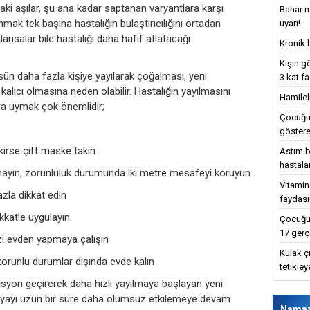
aki aşılar, şu ana kadar saptanan varyantlara karşı
Bahar m
nmak tek başına hastalığın bulaştırıcılığını ortadan
uyarı!
alansalar bile hastalığı daha hafif atlatacağı
Kronik 
Kışın g
sün daha fazla kişiye yayılarak çoğalması, yeni
3 kat fa
alıcı olmasına neden olabilir. Hastalığın yayılmasını
Hamilel
lara uymak çok önemlidir;
Çocuğun
göstere
kirse çift maske takın
Astım bu
hastalar
ayın, zorunluluk durumunda iki metre mesafeyi koruyun
Vitamin
zla dikkat edin
faydası
ikkatle uygulayın
Çocuğun
17 gerç
nizi evden yapmaya çalışın
Kulak ç
 zorunlu durumlar dışında evde kalın
tetikle
syon geçirerek daha hızlı yayılmaya başlayan yeni
nyayı uzun bir süre daha olumsuz etkilemeye devam
Nama