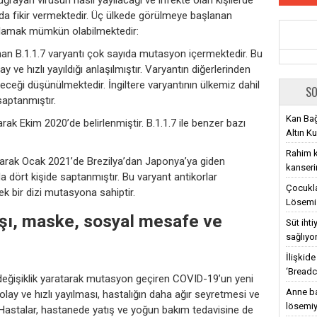
da fikir vermektedir. Üç ülkede görülmeye başlanan
ralamak mümkün olabilmektedir:
an B.1.1.7 varyantı çok sayıda mutasyon içermektedir. Bu
 ve hızlı yayıldığı anlaşılmıştır. Varyantın diğerlerinden
ceği düşünülmektedir. İngiltere varyantının ülkemiz dahil
SO
 saptanmıştır.
Kan Bağ
arak Ekim 2020’de belirlenmiştir. B.1.1.7 ile benzer bazı
Altın Ku
Rahim ka
 olarak Ocak 2021’de Brezilya’dan Japonya’ya giden
kanseri
a dört kişide saptanmıştır. Bu varyant antikorlar
Çocukla
ek bir dizi mutasyona sahiptir.
Lösemi 
şı, maske, sosyal mesafe ve
Süt iht
sağlıyo
İlişkid
‘Breadc
 değişiklik yaratarak mutasyon geçiren COVID-19’un yeni
Anne ba
olay ve hızlı yayılması, hastalığın daha ağır seyretmesi ve
lösemiy
. Hastalar, hastanede yatış ve yoğun bakım tedavisine de