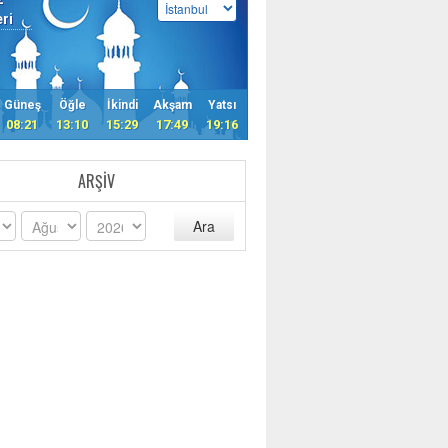
eri
Güneş
Öğle
İkindi
Akşam
Yatsı
08:21
13:10
15:29
17:49
19:16
ARŞIV
Ara