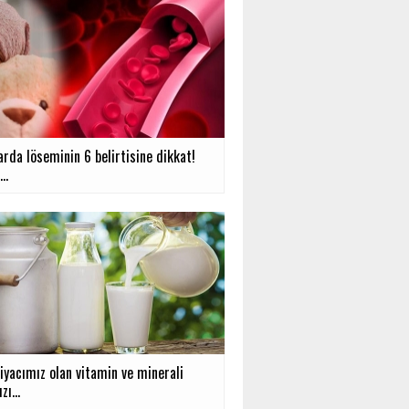
rda löseminin 6 belirtisine dikkat!
..
iyacımız olan vitamin ve minerali
ı...