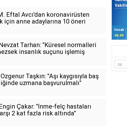
Vakitl
M. Eftal Avcı'dan koronavirüsten
 için anne adaylarına 10 öneri
İmsak
06:49
 Nevzat Tarhan: "Küresel normalleri
mezsek insanlık suçunu işlemiş
Özgenur Taşkın: "Aşı kaygısıyla baş
iğinde uzmana başvurulmalı"
 Engin Çakar: "İnme-felç hastaları
arşı 2 kat fazla risk altında"