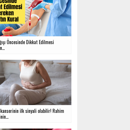
ğışı Öncesinde Dikkat Edilmesi
...
anserinin ilk sinyali olabilir! Rahim
nin...