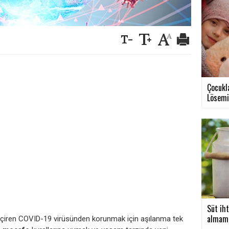
Çocukla
Lösemi.
Süt iht
almamız
çiren COVID-19 virüsünden korunmak için aşılanma tek