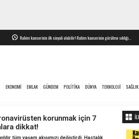
Rahim kanserinin ilk sinyali olabilir! Rahim kanserinin görülme sıklığı...
e
EKONOMİ
EMLAK
GÜNDEM
POLİTİKA
DÜNYA
TEKNOLOJİ
SAĞLIK
İL
onavirüsten korunmak için 7
lara dikkat!
ıldır tüm yaşam akışımızı değiştirdi. Hastalık