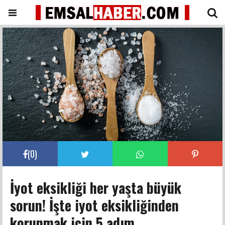
(
0
)
İyot eksikliği her yaşta büyük
sorun! İşte iyot eksikliğinden
korunmak için 5 adım