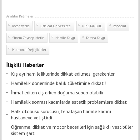
Anahtar Kelimeler
Koronavirüs
Üsküdar Üniversitesi
NPİSTANBUL
Pandemi
Sinem Zeynep Metin
Hamile Kaygı
Korona Kaygı
Hormonal Değişiklikler
İlişkili Haberler
Kış ayı hamileliklerinde dikkat edilmesi gerekenler
Hamilelik döneminde balık tüketimine dikkat !
İhmal edilen diş erken doğuma sebep olabilir
Hamilelik sonrası kadınlarda estetik problemlere dikkat
Halk otobüsü sürücüsü, fenalaşan hamile kadını
hastaneye yetiştirdi
Öğrenme, dikkat ve motor becerileri için sağlıklı vestibüler
sistem şart