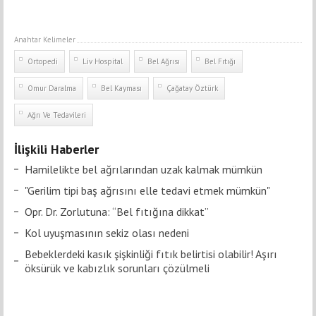
Anahtar Kelimeler
Ortopedi
Liv Hospital
Bel Ağrısı
Bel Fıtığı
Omur Daralma
Bel Kayması
Çağatay Öztürk
Ağrı Ve Tedavileri
İlişkili Haberler
Hamilelikte bel ağrılarından uzak kalmak mümkün
"Gerilim tipi baş ağrısını elle tedavi etmek mümkün"
Opr. Dr. Zorlutuna: “Bel fıtığına dikkat”
Kol uyuşmasının sekiz olası nedeni
Bebeklerdeki kasık şişkinliği fıtık belirtisi olabilir! Aşırı
öksürük ve kabızlık sorunları çözülmeli