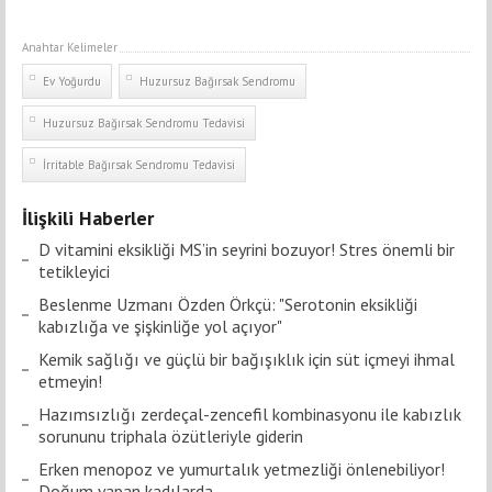
Anahtar Kelimeler
Ev Yoğurdu
Huzursuz Bağırsak Sendromu
Huzursuz Bağırsak Sendromu Tedavisi
İrritable Bağırsak Sendromu Tedavisi
İlişkili Haberler
D vitamini eksikliği MS’in seyrini bozuyor! Stres önemli bir
tetikleyici
Beslenme Uzmanı Özden Örkçü: "Serotonin eksikliği
kabızlığa ve şişkinliğe yol açıyor"
Kemik sağlığı ve güçlü bir bağışıklık için süt içmeyi ihmal
etmeyin!
Hazımsızlığı zerdeçal-zencefil kombinasyonu ile kabızlık
sorununu triphala özütleriyle giderin
Erken menopoz ve yumurtalık yetmezliği önlenebiliyor!
Doğum yapan kadılarda...