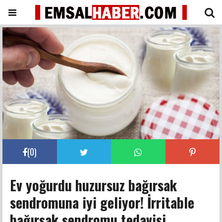
(
0
)
Ev yoğurdu huzursuz bağırsak
sendromuna iyi geliyor! İrritable
bağırsak sendromu tedavisi