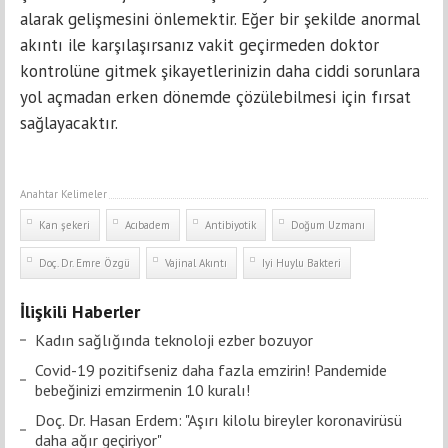
alarak gelişmesini önlemektir. Eğer bir şekilde anormal
akıntı ile karşılaşırsanız vakit geçirmeden doktor
kontrolüne gitmek şikayetlerinizin daha ciddi sorunlara
yol açmadan erken dönemde çözülebilmesi için fırsat
sağlayacaktır.
Anahtar Kelimeler
Kan şekeri
Acıbadem
Antibiyotik
Doğum Uzmanı
Doç. Dr. Emre Özgü
Vajinal Akıntı
Iyi Huylu Bakteri
İlişkili Haberler
Kadın sağlığında teknoloji ezber bozuyor
Covid-19 pozitifseniz daha fazla emzirin! Pandemide
bebeğinizi emzirmenin 10 kuralı!
Doç. Dr. Hasan Erdem: "Aşırı kilolu bireyler koronavirüsü
daha ağır geçiriyor"