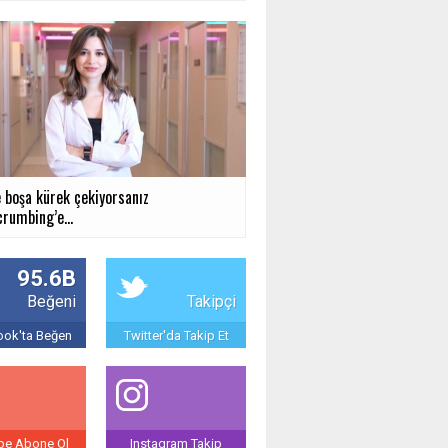
e boşa kürek çekiyorsanız
rumbing’e...
95.6B
Beğeni
Takipçi
ok'ta Beğen
Twitter'da Takip Et
be Abone Ol
Instagram Takip