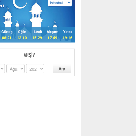
eri
Güneş
Öğle
İkindi
Akşam
Yatsı
08:21
13:10
15:29
17:49
19:16
ARŞIV
Ara