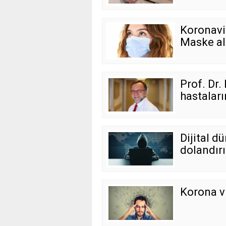
Koronavir
Maske ale
Prof. Dr.
hastaları
Dijital d
dolandırı
Korona vi