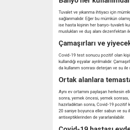
Banyo her kullanımda
Tuvalet ve yıkanma ihtiyacı için mümkü
sağlanmalıdır. Eğer bu mümkün olamıyor 
ise hasta kişinin her banyo-tuvaleti k
muslukları ve duş alanı dezenfektan ile
Çamaşırları ve yiyecek
Covid-19 test sonucu pozitif olan kişin
kullandığı eşyalar ayrılmalıdır. Çamaşı
da kullanım sonrası deterjan ve su ile
Ortak alanlara temast
Aynı ev ortamını paylaşan herkesin el
sonra, yemek öncesi, yemek sonrası,
hazırladıktan sonra, Covid-19 pozitif 
20 saniye boyunca eller sabun ve su ile 
antiseptiklerinden de yararlanılabilir.
Covid-19 hastası evd