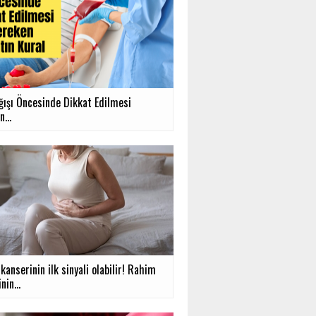
ğışı Öncesinde Dikkat Edilmesi
...
anserinin ilk sinyali olabilir! Rahim
nin...