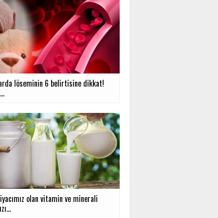
rda löseminin 6 belirtisine dikkat!
..
iyacımız olan vitamin ve minerali
ı...