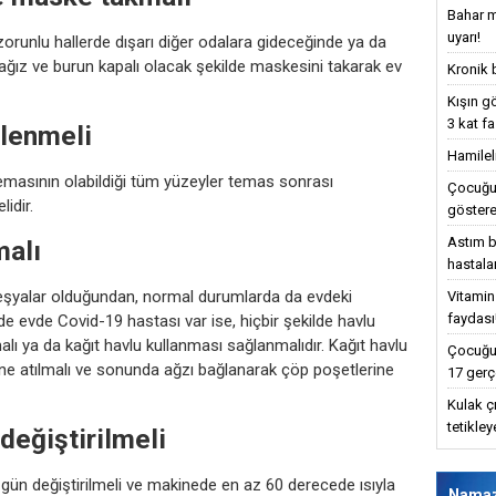
Bahar m
uyarı!
runlu hallerde dışarı diğer odalara gideceğinde ya da
ğız ve burun kapalı olacak şekilde maskesini takarak ev
Kronik 
Kışın g
3 kat fa
zlenmeli
Hamilel
l temasının olabildiği tüm yüzeyler temas sonrası
Çocuğun
idir.
göstere
Astım bu
malı
hastalar
 eşyalar olduğundan, normal durumlarda da evdeki
Vitamin
faydası
 de evde Covid-19 hastası var ise, hiçbir şekilde havlu
malı ya da kağıt havlu kullanması sağlanmalıdır. Kağıt havlu
Çocuğun
isine atılmalı ve sonunda ağzı bağlanarak çöp poşetlerine
17 gerç
Kulak ç
tetikle
 değiştirilmeli
 gün değiştirilmeli ve makinede en az 60 derecede ısıyla
Nama