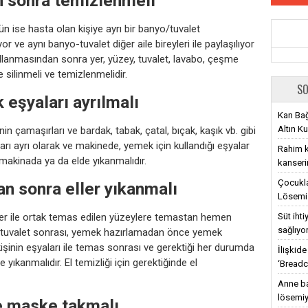
n sonra temizlenmeli
n ise hasta olan kişiye ayrı bir banyo/tuvalet
ve aynı banyo-tuvalet diğer aile bireyleri ile paylaşılıyor
ullanmasından sonra yer, yüzey, tuvalet, lavabo, çeşme
 silinmeli ve temizlenmelidir.
SO
 eşyaları ayrılmalı
Kan Bağ
Altın Ku
in çamaşırları ve bardak, tabak, çatal, bıçak, kaşık vb. gibi
rları ayrı olarak ve makinede, yemek için kullandığı eşyalar
Rahim ka
 makinada ya da elde yıkanmalıdır.
kanseri
Çocukla
an sonra eller yıkanmalı
Lösemi 
ler ile ortak temas edilen yüzeylere temastan hemen
Süt iht
sağlıyo
 tuvalet sonrası, yemek hazırlamadan önce yemek
kişinin eşyaları ile temas sonrası ve gerektiği her durumda
İlişkid
yıkanmalıdır. El temizliği için gerektiğinde el
‘Breadc
Anne ba
lösemiy
e maske takmalı