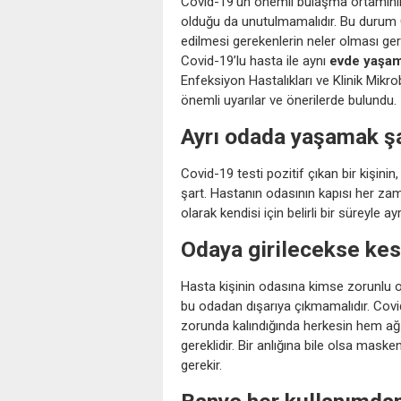
Covid-19’un önemli bulaşma ortamının a
olduğu da unutulmamalıdır. Bu durum Co
edilmesi gerekenlerin neler olması ger
Covid-19’lu hasta ile aynı
evde yaşa
Enfeksiyon Hastalıkları ve Klinik Mikrob
önemli uyarılar ve önerilerde bulundu.
Ayrı odada yaşamak ş
Covid-19 testi pozitif çıkan bir kişin
şart. Hastanın odasının kapısı her zama
olarak kendisi için belirli bir süreyle
Odaya girilecekse kes
Hasta kişinin odasına kimse zorunlu o
bu odadan dışarıya çıkmamalıdır. Covid
zorunda kalındığında herkesin hem a
gereklidir. Bir anlığına bile olsa mas
gerekir.