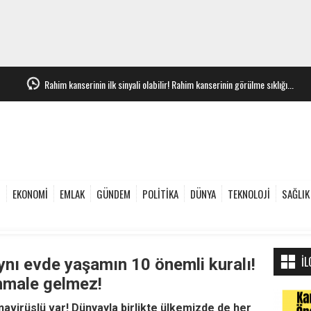
Rahim kanserinin ilk sinyali olabilir! Rahim kanserinin görülme sıklığı...
e
EKONOMİ
EMLAK
GÜNDEM
POLİTİKA
DÜNYA
TEKNOLOJİ
SAĞLIK
İL
aynı evde yaşamın 10 önemli kuralı!
ihmale gelmez!
avirüslü var! Dünyayla birlikte ülkemizde de her