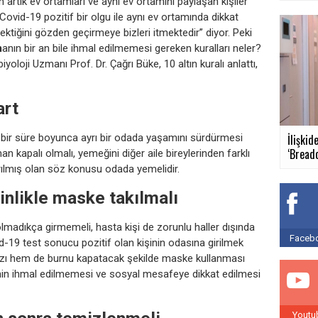
rtık ev ortamları ve aynı ev ortamını paylaşan kişiler
vid-19 pozitif bir olgu ile aynı ev ortamında dikkat
ektiğini gözden geçirmeye bizleri itmektedir” diyor. Peki
m
anın bir an bile ihmal edilmemesi gereken kuralları neler?
iyoloji Uzmanı Prof. Dr. Çağrı Büke, 10 altın kuralı anlattı,
art
in, bir süre boyunca ayrı bir odada yaşamını sürdürmesi
İlişkid
‘Breadc
n kapalı olmalı, yemeğini diğer aile bireylerinden farklı
 ayrılmış olan söz konusu odada yemelidir.
inlikle maske takılmalı
lmadıkça girmemeli, hasta kişi de zorunlu haller dışında
Facebo
-19 test sonucu pozitif olan kişinin odasına girilmek
ğzı hem de burnu kapatacak şekilde maske kullanması
kenin ihmal edilmemesi ve sosyal mesafeye dikkat edilmesi
Youtu