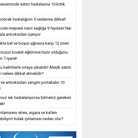
evsiminde astım hastalarına 10 kritik
böbrek hastalığının 5 nedenine dikkat!
özde meyvesi narın sağlığa 9 faydası! Nar
zla antioksidan içeriyor
ikte bel ve boyun ağrısına karşı 12 öneri
uzun tuvalet eğitimine hazır olduğunu
n 7 işaret!
 belirtilerle ortaya çıkabilir! Alerjik astım
ı nelere dikkat etmelidir?
 ve antioksidan zengini portakalın 10
!
uz sık hastalanıyorsa bilmeniz gereken
ek!
ınlamasını stres, sigara ve kafein
yebiliyor! Kulak çınlaması neden olur?
z