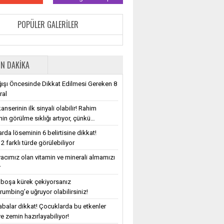
POPÜLER GALERILER
N DAKIKA
ışı Öncesinde Dikkat Edilmesi Gereken 8
ral
nserinin ilk sinyali olabilir! Rahim
nin görülme sıklığı artıyor, çünkü…
rda löseminin 6 belirtisine dikkat!
2 farklı türde görülebiliyor
iyacımız olan vitamin ve minerali almamızı
r
e boşa kürek çekiyorsanız
rumbing’e uğruyor olabilirsiniz!
balar dikkat! Çocuklarda bu etkenler
e zemin hazırlayabiliyor!