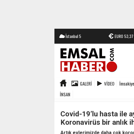
İstanbul
5
EURO
53,37
GALERI
VIDEO
İmsakiy
İNSAN
Covid-19’lu hasta ile 
Koronavirüs bir anlık 
Artık evlerimizde daha çok koron