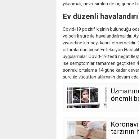
yıkanmalı, nevresimleri de üç günde bir
Ev düzenli havalandırı
Covid-19 pozitif kişinin bulunduğu od
ve belirli süre ile havalandırılmalıdır.
ziyaretine kimseyi kabul etmemelidir. 
ortamlardan birisi! Enfeksiyon Hastalık
uygulamalar Covid-19 testi negatifleş
ise semptomlar tamamen geçtikten 4
sonraki ortalama 14 güne kadar devam
süre ile vücuttan atılımının devam edeb
Uzmanınd
önemli b
Koronavi
tarzının 