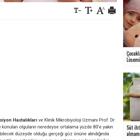
Çocukla
Lösemi.
iyon Hastalıkları
ve Klinik Mikrobiyoloji Uzmanı Prof. Dr.
Süt iht
nı konulan olguların neredeyse ortalama yüzde 80’e yakın
almamız
lebilecek düzeyde olduğu gerçeği göz önüne alındığında