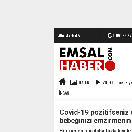
İstanbul
5
EURO
53,37
GALERI
VIDEO
İmsakiy
İNSAN
Covid-19 pozitifseniz
bebeğinizi emzirmenin 
Her geçen gün daha fazla kişide