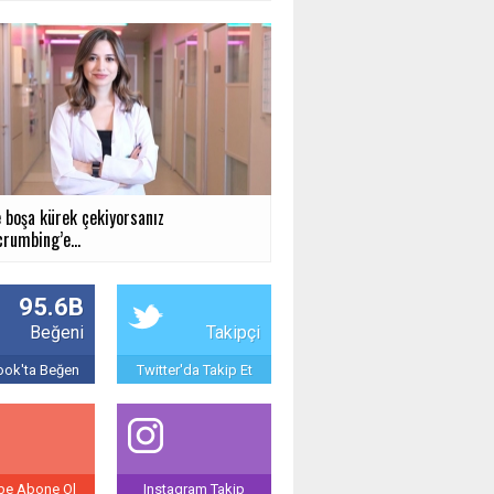
e boşa kürek çekiyorsanız
rumbing’e...
95.6B
Beğeni
Takipçi
ok'ta Beğen
Twitter'da Takip Et
be Abone Ol
Instagram Takip