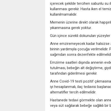
içerecek şekilde tercihen sabunlu su i
kullanması gerekir. Hasta iken el temizli
kullanılmamalıdır.
Memenin üzerine direkt olarak hapşı
yıkanmasına gerek yoktur.
Gün içince sürekli dokunulan yüzeyler 
Anne emziremeyecek kadar halsizse an
birinin yardımıyla çocuğa verilmelidir.
sağımdan sonra dezenfekte edilmelidi
Emzirme saatleri dışında annenin evdek
tutulması, bebeğin alt değiştirme, giyd
tarafından giderilmesi gerekir.
Anne Covid-19 testi pozitif çıkmasın
iyi hesaplanmalı, ilaç tedavisi baş
alternatifler tercih edilmelidir.
Hastanede tedavi görmekte olan anne
veya süt sağılarak bebeğe sağlıklı bir b