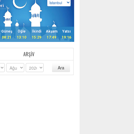
eri
Güneş
Öğle
İkindi
Akşam
Yatsı
08:21
13:10
15:29
17:49
19:16
ARŞIV
Ara