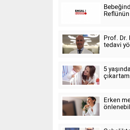
Bebeğinde
Reflünün 
Prof. Dr.
tedavi yö
5 yaşında
çıkartam
Erken me
önlenebil