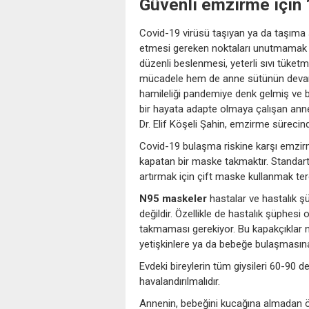
Güvenli emzirme için 
Covid-19 virüsü taşıyan ya da taşıma 
etmesi gereken noktaları unutmamak ge
düzenli beslenmesi, yeterli sıvı tüket
mücadele hem de anne sütünün devamlı
hamileliği pandemiye denk gelmiş ve 
bir hayata adapte olmaya çalışan anne
Dr. Elif Köşeli Şahin, emzirme sürecin
Covid-19 bulaşma riskine karşı emzirm
kapatan bir maske takmaktır. Standart 
artırmak için çift maske kullanmak terci
N95 maskeler
hastalar ve hastalık ş
değildir. Özellikle de hastalık şüphesi ol
takmaması gerekiyor. Bu kapakçıklar ne
yetişkinlere ya da bebeğe bulaşmasına
Evdeki bireylerin tüm giysileri 60-90 
havalandırılmalıdır.
Annenin, bebeğini kucağına almadan ön