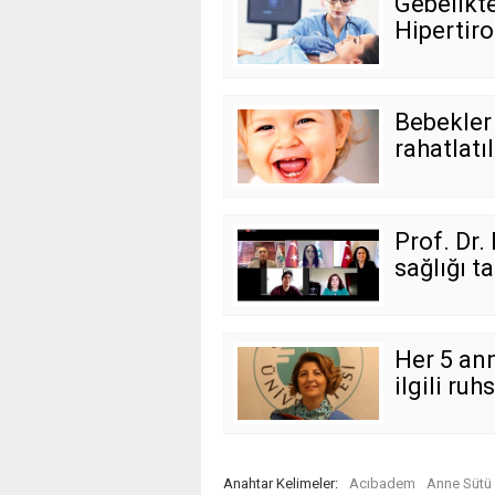
Gebelikt
Hipertiro
Bebekler
rahatlatıl
Prof. Dr.
sağlığı t
Her 5 an
ilgili ru
Anahtar Kelimeler:
Acıbadem
Anne Sütü