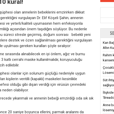
10 kural!
şüphesi olan annelerin bebeklerini emzirirken dikkat
rektiğini vurgulayan Dr. Elif Köşeli Şahin; annenin
mesi ve yeterli/kaliteli uyumasının hem enfeksiyonla
lığı açısından önem taşıdığını söylüyor. Bu nedenle
SO
bu süreci stresle geçirmiş, doğum sonrası bebekli yeni
lere destek ve özen sağlanılması gerektiğini vurgulayan
Kan Bağ
de uyulması gereken kuralları şöyle sıralıyor:
Altın Ku
e sırasında alınabilecek en iyi önlem, ağız ve burnu
Rahim ka
3 katlı cerrahi maske kullanılmalıdır, koruyuculuğu
kanseri
h edilebilir.
Çocukla
Lösemi 
üphesi olanlar için solunum güçlüğü nedeniyle uygun
an kişilerin ventilli (kapaklı) maskeleri kesinlikle
Süt iht
fesi olduğu gibi dışarı verdiği için virüsün çevredeki
sağlıyo
 neden olabiliyor.
İlişkid
‘Breadc
derecede yıkanmalı ve annenin bebeği emzirdiği oda sık sık
Anne ba
lösemiy
ce 20 saniye boyunca ellerini, parmak aralarını da