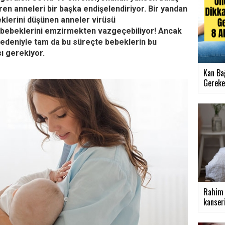
iren anneleri bir başka endişelendiriyor. Bir yandan
eklerini düşünen anneler virüsü
k bebeklerini emzirmekten vazgeçebiliyor! Ancak
nedeniyle tam da bu süreçte bebeklerin bu
 gerekiyor.
Kan Ba
Gereken
Rahim k
kanseri