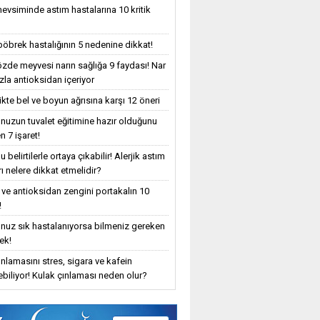
evsiminde astım hastalarına 10 kritik
böbrek hastalığının 5 nedenine dikkat!
özde meyvesi narın sağlığa 9 faydası! Nar
zla antioksidan içeriyor
ikte bel ve boyun ağrısına karşı 12 öneri
uzun tuvalet eğitimine hazır olduğunu
n 7 işaret!
 belirtilerle ortaya çıkabilir! Alerjik astım
ı nelere dikkat etmelidir?
 ve antioksidan zengini portakalın 10
!
uz sık hastalanıyorsa bilmeniz gereken
ek!
ınlamasını stres, sigara ve kafein
yebiliyor! Kulak çınlaması neden olur?
z