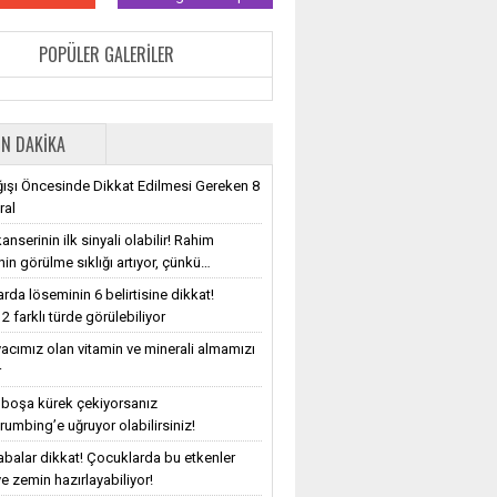
POPÜLER GALERILER
N DAKIKA
ışı Öncesinde Dikkat Edilmesi Gereken 8
ral
nserinin ilk sinyali olabilir! Rahim
nin görülme sıklığı artıyor, çünkü…
rda löseminin 6 belirtisine dikkat!
2 farklı türde görülebiliyor
iyacımız olan vitamin ve minerali almamızı
r
e boşa kürek çekiyorsanız
rumbing’e uğruyor olabilirsiniz!
balar dikkat! Çocuklarda bu etkenler
e zemin hazırlayabiliyor!