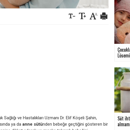
Çocukla
Lösemi.
Süt iht
ağlığı ve Hastalıkları Uzmanı Dr. Elif Köşeli Şahin,
almamız
sında ya da
anne sütü
nden bebeğe geçtiğini gösteren bir