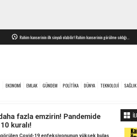
Rahim kanserinin ilk sinyali olabilir! Rahim kanserinin görülme sıklığı...
e
EKONOMİ
EMLAK
GÜNDEM
POLİTİKA
DÜNYA
TEKNOLOJİ
SAĞLIK
İL
 daha fazla emzirin! Pandemide
10 kuralı!
 görülen Covid-19 enfeksiyonunun yüksek bulaş