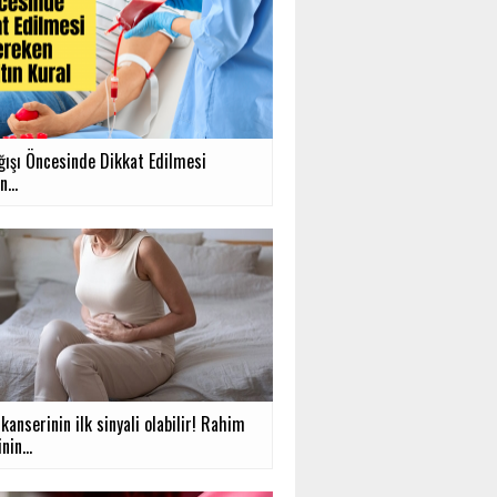
ğışı Öncesinde Dikkat Edilmesi
...
anserinin ilk sinyali olabilir! Rahim
nin...