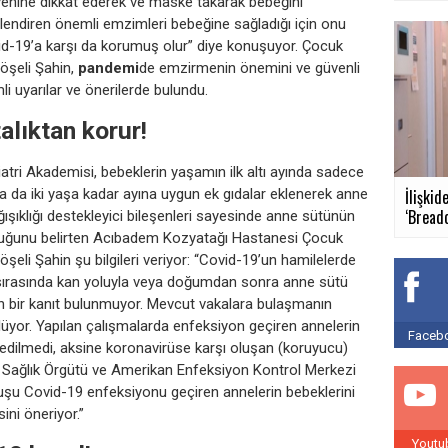
ijyenine dikkat ederek ve maske takarak bebeğini
üçlendiren önemli emzimleri bebeğine sağladığı için onu
vid-19’a karşı da korumuş olur” diye konuşuyor. Çocuk
Köşeli Şahin,
pandemi
de emzirmenin önemini ve güvenli
mli uyarılar ve önerilerde bulundu.
alıktan korur!
tri Akademisi, bebeklerin yaşamın ilk altı ayında sadece
a da iki yaşa kadar ayına uygun ek gıdalar eklenerek anne
İlişkid
‘Breadc
şıklığı destekleyici bileşenleri sayesinde anne sütünün
duğunu belirten Acıbadem Kozyatağı Hastanesi Çocuk
Köşeli Şahin şu bilgileri veriyor: “Covid-19’un hamilelerde
sırasında kan yoluyla veya doğumdan sonra anne sütü
ren bir kanıt bulunmuyor. Mevcut vakalara bulaşmanın
üyor. Yapılan çalışmalarda enfeksiyon geçiren annelerin
Facebo
 edilmedi, aksine koronavirüse karşı oluşan (koruyucu)
a Sağlık Örgütü ve Amerikan Enfeksiyon Kontrol Merkezi
uşu Covid-19 enfeksiyonu geçiren annelerin bebeklerini
ni öneriyor.”
Youtu