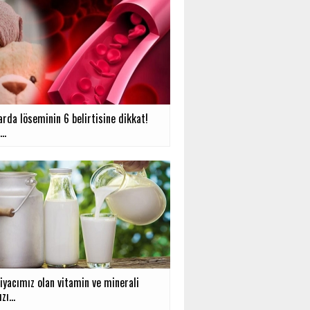
rda löseminin 6 belirtisine dikkat!
..
iyacımız olan vitamin ve minerali
ı...