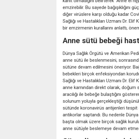
kanıt olmadığını belirterek “Anne el h
emzirebilir. Bu sayede bağışıklığını g
diğer virüslere karşı olduğu kadar Co
Sağlığı ve Hastalıkları Uzmanı Dr. Elif 
bir emzirmenin kurallarını anlattı, öne
Anne sütü bebeği hast
Dünya Sağlık Örgütü ve Amerikan Pedia
anne sütü ile beslenmesini, sonrasınd
sütüne devam edilmesini öneriyor. Bağı
bebekleri birçok enfeksiyondan koru
Sağlığı ve Hastalıkları Uzmanı Dr. Elif 
anne karnından direkt olarak, doğum 
aracılığı ile bebeğe bulaştığını göste
solunum yoluyla gerçekleştiği düşünül
sütünde koronavirüs antijenleri tespit
antikorlar saptandı. Bu nedenle Düny
başta olmak üzere birçok sağlık kurul
anne sütüyle beslemeye devam etmesi