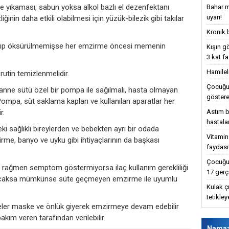
le yıkaması, sabun yoksa alkol bazlı el dezenfektanı
Bahar m
uyarı!
ğinin daha etkili olabilmesi için yüzük-bilezik gibi takılar
Kronik 
rılıp öksürülmemişse her emzirme öncesi memenin
Kışın g
3 kat fa
Hamilel
rutin temizlenmelidir.
Çocuğun
ne sütü özel bir pompa ile sağılmalı, hasta olmayan
göstere
 Pompa, süt saklama kapları ve kullanılan aparatlar her
r.
Astım bu
hastalar
i sağlıklı bireylerden ve bebekten ayrı bir odada
Vitamin
irme, banyo ve uyku gibi ihtiyaçlarının da başkası
faydası
Çocuğun
a rağmen semptom göstermiyorsa ilaç kullanım gerekliliği
17 gerç
lanacaksa mümkünse süte geçmeyen emzirme ile uyumlu
Kulak ç
tetikle
ler maske ve önlük giyerek emzirmeye devam edebilir
akım veren tarafından verilebilir.
Nama