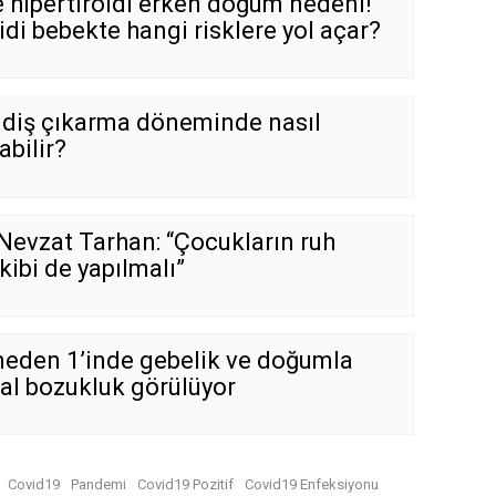
e hipertiroidi erken doğum nedeni!
idi bebekte hangi risklere yol açar?
 diş çıkarma döneminde nasıl
abilir?
 Nevzat Tarhan: “Çocukların ruh
akibi de yapılmalı”
neden 1’inde gebelik ve doğumla
hsal bozukluk görülüyor
Covid19
Pandemi
Covid19 Pozitif
Covid19 Enfeksiyonu