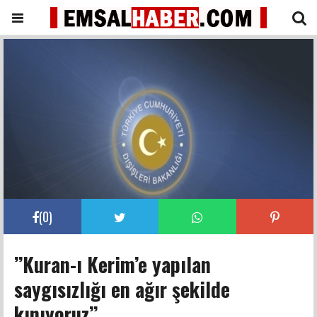
(
0
)
’’Kuran-ı Kerim’e yapılan
saygısızlığı en ağır şekilde
kınıyoruz’’