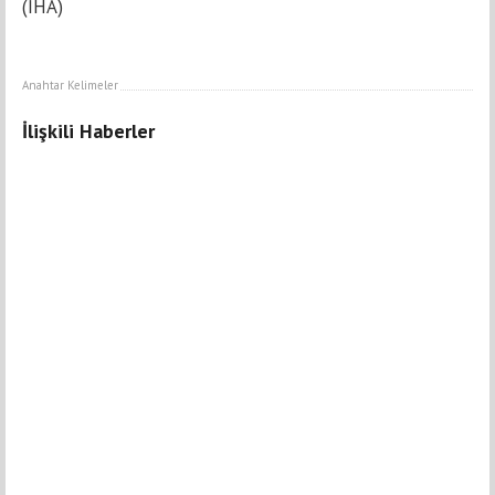
(İHA)
Anahtar Kelimeler
İlişkili Haberler