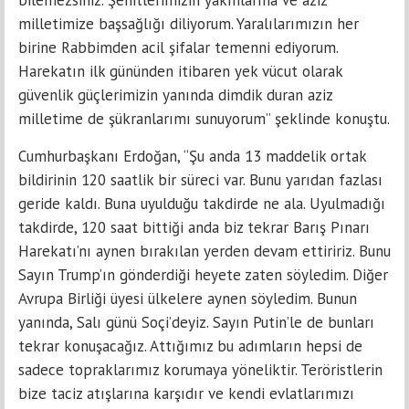
bilemezsiniz. Şehitlerimizin yakınlarına ve aziz
milletimize başsağlığı diliyorum. Yaralılarımızın her
birine Rabbimden acil şifalar temenni ediyorum.
Harekatın ilk gününden itibaren yek vücut olarak
güvenlik güçlerimizin yanında dimdik duran aziz
milletime de şükranlarımı sunuyorum” şeklinde konuştu.
Cumhurbaşkanı Erdoğan, “Şu anda 13 maddelik ortak
bildirinin 120 saatlik bir süreci var. Bunu yarıdan fazlası
geride kaldı. Buna uyulduğu takdirde ne ala. Uyulmadığı
takdirde, 120 saat bittiği anda biz tekrar Barış Pınarı
Harekatı’nı aynen bırakılan yerden devam ettiririz. Bunu
Sayın Trump’ın gönderdiği heyete zaten söyledim. Diğer
Avrupa Birliği üyesi ülkelere aynen söyledim. Bunun
yanında, Salı günü Soçi’deyiz. Sayın Putin’le de bunları
tekrar konuşacağız. Attığımız bu adımların hepsi de
sadece topraklarımız korumaya yöneliktir. Teröristlerin
bize taciz atışlarına karşıdır ve kendi evlatlarımızı