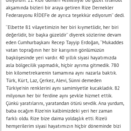
diliyorum. 11. Rize Günleri vesilesiyle bu güzel İstanbul
akşamında bizleri bir araya getiren Rize Dernekler
Federasyonu RİDEF’e de ayrıca teşekkür ediyorum” dedi.
“Elbette 81 vilayetimizin her biri kıymetlidir, her biri
değerlidir, bir başka güzeldir” diyerek sözlerine devam
eden Cumhurbaşkanı Recep Tayyip Erdoğan, “Mukaddes
vatan toprağının her bir karışının gönlümüzün
başköşesinde yeri vardır. 40 yıllık siyasi hayatımızda
asla bölgecilik yapmadık, hiçbir ayrıma gitmedik. 780
bin kilometrekarenin tamamına aynı nazarla baktık.
Türk, Kürt, Laz, Çerkez, Alevi, Sünni demeden
Türkiye’nin renklerini aynı samimiyetle kucakladık. 82
milyonun her bir ferdine aynı şevkle hizmet ettik.
Çünkü yaratılarını, yaratandan ötürü sevdik. Ana yurdum,
baba ocağım Rize’nin kalbimizdeki yeri her zaman
farklı oldu. Rize bize daima yoldaşlık etti. Rizeli
hemşerilerim siyasi hayatımızın hiçbir döneminde bizi