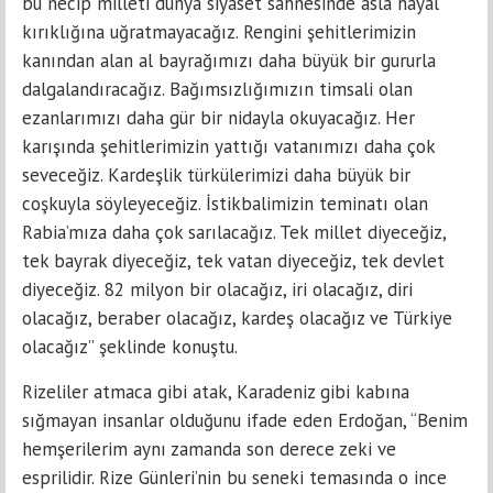
bu necip milleti dünya siyaset sahnesinde asla hayal
kırıklığına uğratmayacağız. Rengini şehitlerimizin
kanından alan al bayrağımızı daha büyük bir gururla
dalgalandıracağız. Bağımsızlığımızın timsali olan
ezanlarımızı daha gür bir nidayla okuyacağız. Her
karışında şehitlerimizin yattığı vatanımızı daha çok
seveceğiz. Kardeşlik türkülerimizi daha büyük bir
coşkuyla söyleyeceğiz. İstikbalimizin teminatı olan
Rabia’mıza daha çok sarılacağız. Tek millet diyeceğiz,
tek bayrak diyeceğiz, tek vatan diyeceğiz, tek devlet
diyeceğiz. 82 milyon bir olacağız, iri olacağız, diri
olacağız, beraber olacağız, kardeş olacağız ve Türkiye
olacağız” şeklinde konuştu.
Rizeliler atmaca gibi atak, Karadeniz gibi kabına
sığmayan insanlar olduğunu ifade eden Erdoğan, “Benim
hemşerilerim aynı zamanda son derece zeki ve
esprilidir. Rize Günleri’nin bu seneki temasında o ince