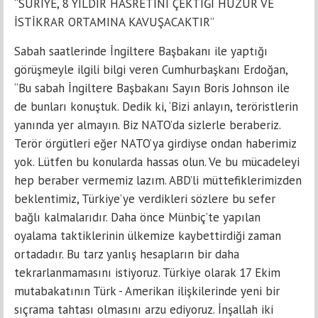
“SURİYE, 8 YILDIR HASRETİNİ ÇEKTİĞİ HUZUR VE
İSTİKRAR ORTAMINA KAVUŞACAKTIR”
Sabah saatlerinde İngiltere Başbakanı ile yaptığı
görüşmeyle ilgili bilgi veren Cumhurbaşkanı Erdoğan,
“Bu sabah İngiltere Başbakanı Sayın Boris Johnson ile
de bunları konuştuk. Dedik ki, ‘Bizi anlayın, teröristlerin
yanında yer almayın. Biz NATO’da sizlerle beraberiz.
Terör örgütleri eğer NATO’ya girdiyse ondan haberimiz
yok. Lütfen bu konularda hassas olun. Ve bu mücadeleyi
hep beraber vermemiz lazım. ABD’li müttefiklerimizden
beklentimiz, Türkiye’ye verdikleri sözlere bu sefer
bağlı kalmalarıdır. Daha önce Münbiç’te yapılan
oyalama taktiklerinin ülkemize kaybettirdiği zaman
ortadadır. Bu tarz yanlış hesapların bir daha
tekrarlanmamasını istiyoruz. Türkiye olarak 17 Ekim
mutabakatının Türk - Amerikan ilişkilerinde yeni bir
sıçrama tahtası olmasını arzu ediyoruz. İnşallah iki