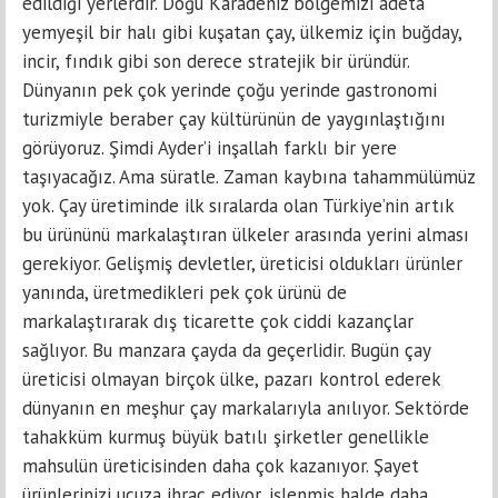
edildiği yerlerdir. Doğu Karadeniz bölgemizi adeta
yemyeşil bir halı gibi kuşatan çay, ülkemiz için buğday,
incir, fındık gibi son derece stratejik bir üründür.
Dünyanın pek çok yerinde çoğu yerinde gastronomi
turizmiyle beraber çay kültürünün de yaygınlaştığını
görüyoruz. Şimdi Ayder’i inşallah farklı bir yere
taşıyacağız. Ama süratle. Zaman kaybına tahammülümüz
yok. Çay üretiminde ilk sıralarda olan Türkiye’nin artık
bu ürününü markalaştıran ülkeler arasında yerini alması
gerekiyor. Gelişmiş devletler, üreticisi oldukları ürünler
yanında, üretmedikleri pek çok ürünü de
markalaştırarak dış ticarette çok ciddi kazançlar
sağlıyor. Bu manzara çayda da geçerlidir. Bugün çay
üreticisi olmayan birçok ülke, pazarı kontrol ederek
dünyanın en meşhur çay markalarıyla anılıyor. Sektörde
tahakküm kurmuş büyük batılı şirketler genellikle
mahsulün üreticisinden daha çok kazanıyor. Şayet
ürünlerinizi ucuza ihraç ediyor, işlenmiş halde daha