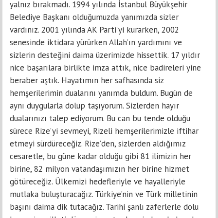
yalnız bırakmadı. 1994 yılında İstanbul Büyükşehir
Belediye Başkanı olduğumuzda yanımızda sizler
vardınız. 2001 yılında AK Parti’yi kurarken, 2002
senesinde iktidara yürürken Allah’ın yardımını ve
sizlerin desteğini daima üzerimizde hissettik. 17 yıldır
nice başarılara birlikte imza attık, nice badireleri yine
beraber aştık. Hayatımın her safhasında siz
hemşerilerimin dualarını yanımda buldum. Bugün de
aynı duygularla dolup taşıyorum. Sizlerden hayır
dualarınızı talep ediyorum. Bu can bu tende olduğu
sürece Rize’yi sevmeyi, Rizeli hemşerilerimizle iftihar
etmeyi sürdüreceğiz. Rize’den, sizlerden aldığımız
cesaretle, bu güne kadar olduğu gibi 81 ilimizin her
birine, 82 milyon vatandaşımızın her birine hizmet
götüreceğiz. Ülkemizi hedefleriyle ve hayalleriyle
mutlaka buluşturacağız. Türkiye’nin ve Türk milletinin
başını daima dik tutacağız. Tarihi şanlı zaferlerle dolu