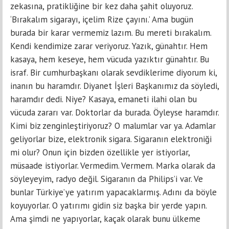
zekasına, pratikliğine bir kez daha şahit oluyoruz.
‘Bırakalım sigarayı, içelim Rize çayını.’ Ama bugün
burada bir karar vermemiz lazım. Bu mereti bırakalım.
Kendi kendimize zarar veriyoruz. Yazık, günahtır. Hem
kasaya, hem keseye, hem vücuda yazıktır günahtır. Bu
israf. Bir cumhurbaşkanı olarak sevdiklerime diyorum ki,
inanın bu haramdır. Diyanet İşleri Başkanımız da söyledi,
haramdır dedi. Niye? Kasaya, emaneti ilahi olan bu
vücuda zararı var. Doktorlar da burada. Öyleyse haramdır.
Kimi biz zenginleştiriyoruz? O malumlar var ya. Adamlar
geliyorlar bize, elektronik sigara. Sigaranın elektroniği
mi olur? Onun için bizden özellikle yer istiyorlar,
müsaade istiyorlar. Vermedim. Vermem. Marka olarak da
söyleyeyim, radyo değil. Sigaranın da Philips’i var. Ve
bunlar Türkiye’ye yatırım yapacaklarmış. Adını da böyle
koyuyorlar. O yatırımı gidin siz başka bir yerde yapın.
Ama şimdi ne yapıyorlar, kaçak olarak bunu ülkeme