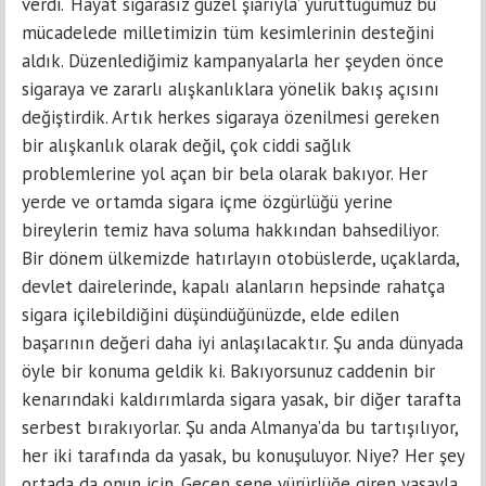
verdi. ‘Hayat sigarasız güzel şiarıyla’ yürüttüğümüz bu
mücadelede milletimizin tüm kesimlerinin desteğini
aldık. Düzenlediğimiz kampanyalarla her şeyden önce
sigaraya ve zararlı alışkanlıklara yönelik bakış açısını
değiştirdik. Artık herkes sigaraya özenilmesi gereken
bir alışkanlık olarak değil, çok ciddi sağlık
problemlerine yol açan bir bela olarak bakıyor. Her
yerde ve ortamda sigara içme özgürlüğü yerine
bireylerin temiz hava soluma hakkından bahsediliyor.
Bir dönem ülkemizde hatırlayın otobüslerde, uçaklarda,
devlet dairelerinde, kapalı alanların hepsinde rahatça
sigara içilebildiğini düşündüğünüzde, elde edilen
başarının değeri daha iyi anlaşılacaktır. Şu anda dünyada
öyle bir konuma geldik ki. Bakıyorsunuz caddenin bir
kenarındaki kaldırımlarda sigara yasak, bir diğer tarafta
serbest bırakıyorlar. Şu anda Almanya’da bu tartışılıyor,
her iki tarafında da yasak, bu konuşuluyor. Niye? Her şey
ortada da onun için. Geçen sene yürürlüğe giren yasayla