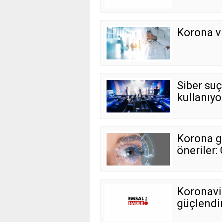
Korona vi
Siber suç
kullanıyo
Korona g
öneriler:
Koronavir
güçlendir