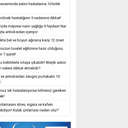
evsiminde astım hastalarına 10 kritik
böbrek hastalığının 5 nedenine dikkat!
özde meyvesi narın sağlığa 9 faydası! Nar
zla antioksidan içeriyor
ikte bel ve boyun ağrısına karşı 12 öneri
uzun tuvalet eğitimine hazır olduğunu
n 7 işaret!
 belirtilerle ortaya çıkabilir! Alerjik astım
ı nelere dikkat etmelidir?
 ve antioksidan zengini portakalın 10
!
uz sık hastalanıyorsa bilmeniz gereken
ek!
ınlamasını stres, sigara ve kafein
yebiliyor! Kulak çınlaması neden olur?
z