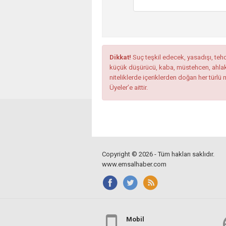
Dikkat!
Suç teşkil edecek, yasadışı, tehdi
küçük düşürücü, kaba, müstehcen, ahlaka a
niteliklerde içeriklerden doğan her türlü 
Üyeler’e aittir.
Copyright © 2026 - Tüm hakları saklıdır.
www.emsalhaber.com
Mobil