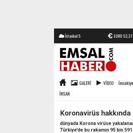
İstanbul
5
EURO
53,37
GALERI
VIDEO
İmsakiy
İNSAN
Koronavirüs hakkında 
dünyada Korona virüse yakalanan 2
Türkiye’de bu rakamın 95 bin 591