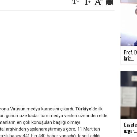
Prof. D
kriz...
orona Virüsün medya karnesini çıkardı.
Türkiye
’de ilk
’tan günümüze kadar tüm medya verileri üzerinden elde
amanların en çok konuşulan başlığı olmayı
Gazete
ital arşivinden yapılanaraştırmaya göre, 11 Mart’tan
özgür...
zılı basına441 bin 440 haber yansıdığı tespit edildi.