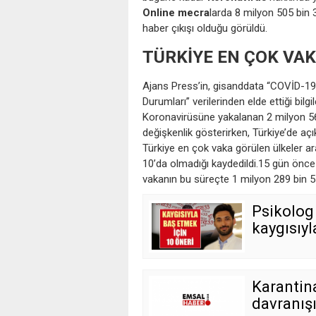
Online mecra
larda 8 milyon 505 bin
haber çıkışı olduğu görüldü.
TÜRKİYE EN ÇOK VAK
Ajans Press’in, gisanddata “COVİD-19
Durumları” verilerinden elde ettiği bi
Koronavirüsüne yakalanan 2 milyon 565 
değişkenlik gösterirken, Türkiye’de aç
Türkiye en çok vaka görülen ülkeler ar
10’da olmadığı kaydedildi.15 gün önce
vakanın bu süreçte 1 milyon 289 bin 517
Psikolog
kaygısıyl
Karantin
davranışı