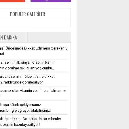
POPÜLER GALERILER
N DAKIKA
ışı Öncesinde Dikkat Edilmesi Gereken 8
ral
nserinin ilk sinyali olabilir! Rahim
nin görülme sıklığı artıyor, çünkü…
rda löseminin 6 belirtisine dikkat!
2 farklı türde görülebiliyor
iyacımız olan vitamin ve minerali almamızı
r
e boşa kürek çekiyorsanız
rumbing’e uğruyor olabilirsiniz!
balar dikkat! Çocuklarda bu etkenler
e zemin hazırlayabiliyor!