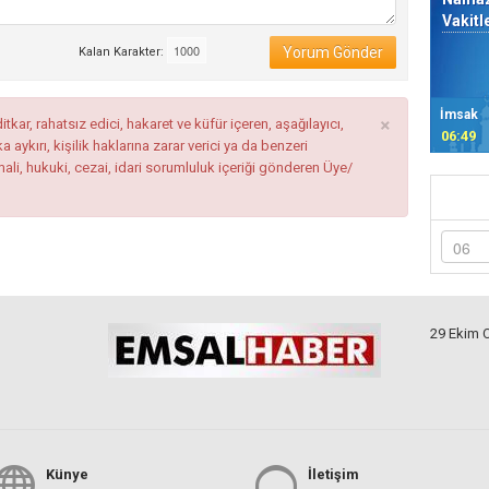
Vakitl
Yorum Gönder
Kalan Karakter:
×
İmsak
tkar, rahatsız edici, hakaret ve küfür içeren, aşağılayıcı,
06:49
ykırı, kişilik haklarına zarar verici ya da benzeri
mali, hukuki, cezai, idari sorumluluk içeriği gönderen Üye/
29 Ekim 
Künye
İletişim