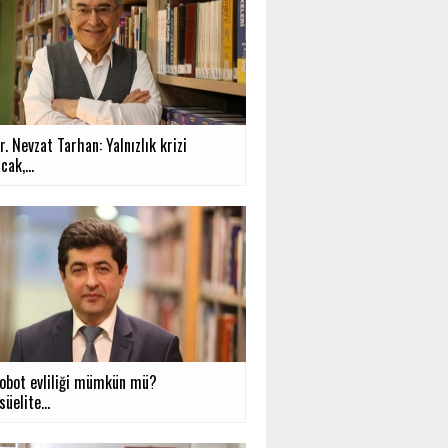
r. Nevzat Tarhan: Yalnızlık krizi
cak,...
robot evliliği mümkün mü?
süelite...