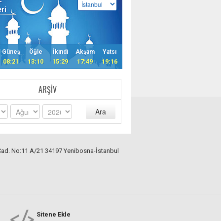
eri
Güneş
Öğle
İkindi
Akşam
Yatsı
08:21
13:10
15:29
17:49
19:16
ARŞIV
Ara
Cad. No:11 A/21 34197 Yenibosna-İstanbul
Sitene Ekle