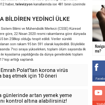
 312 haber,
televizyon
kanallarında ise 481 binin üzerinde
A BİLDİREN YEDİNCİ ÜLKE
 Sistem Bilimi ve Mühendislik Merkezi (CSSE) Küresel
lgilere göre, 22 Nisan 2020 resmi rakamlarına göre dünyada
bin 258kişi olduğu tespit edildi. Veriler sürekli
ıklanan son rakam 95 bin 591 olarak kaydedildi. Böylelikle
Navigas
asında 7’nci sıraya yükselirken, toplam ölüm sayısında ilk
mu?
 ile kıyaslama yapıldığında da dünya genelindeki toplam
 kişi arttığı saptandı.
 Emrah Polat'tan korona virüs
a baş etmek için 10 öneri
Facebo
a günlerinde artan yemek yeme
nı kontrol altına alabilirsiniz!
Youtu