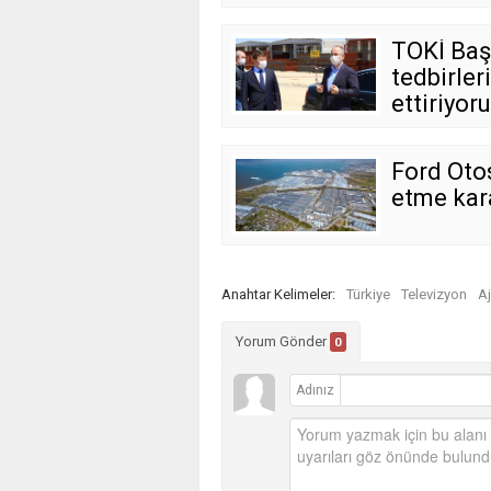
TOKİ Başk
tedbirler
ettiriyoru
Ford Oto
etme kara
Anahtar Kelimeler:
Türkiye
Televizyon
A
Yorum Gönder
0
Adınız