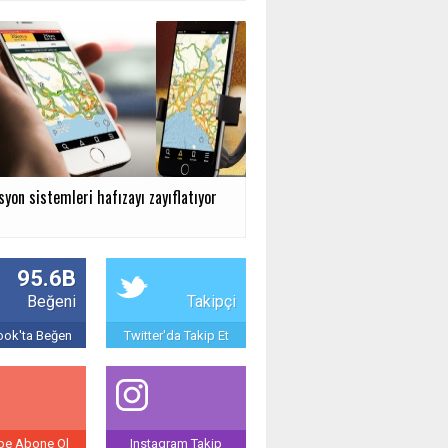
yon sistemleri hafızayı zayıflatıyor
95.6B
Beğeni
Takipçi
ok'ta Beğen
Twitter'da Takip Et
be Abone Ol
Instagram Takip