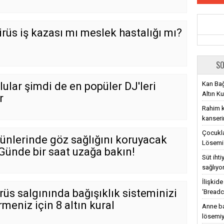
rüs iş kazası mı meslek hastalığı mı?
SO
Kan Bağ
lular şimdi de en popüler DJ'leri
Altın Ku
r
Rahim ka
kanseri
Çocukla
ünlerinde göz sağlığını koruyacak
Lösemi 
 Günde bir saat uzağa bakın!
Süt iht
sağlıyo
İlişkid
üs salgınında bağışıklık sisteminizi
‘Breadc
meniz için 8 altın kural
Anne ba
lösemiy