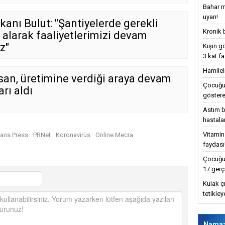
Bahar m
uyarı!
anı Bulut: "Şantiyelerde gerekli
Kronik 
i alarak faaliyetlerimizi devam
z"
Kışın g
3 kat fa
Hamilel
san, üretimine verdiği araya devam
Çocuğun
rı aldı
göstere
Astım bu
hastalar
Vitamin
jans Press
PRNet
Koronavirüs
Online Mecra
faydası
Çocuğun
17 gerç
Kulak ç
tetikle
Nama