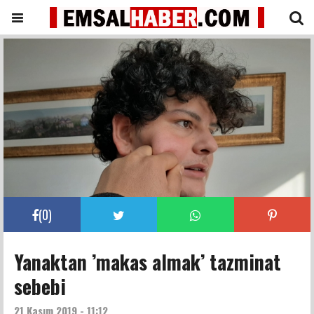
(
0
)
Yanaktan ’makas almak’ tazminat
sebebi
21 Kasım 2019 - 11:12