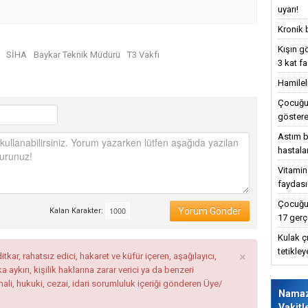
uyarı!
Kronik 
Kışın g
SİHA
Baykar Teknik Müdürü
T3 Vakfı
3 kat fa
Hamilel
Çocuğun
göstere
Astım bu
hastalar
Vitamin
faydası
Çocuğun
Yorum Gönder
Kalan Karakter:
17 gerç
Kulak ç
×
tetikle
tkar, rahatsız edici, hakaret ve küfür içeren, aşağılayıcı,
ykırı, kişilik haklarına zarar verici ya da benzeri
mali, hukuki, cezai, idari sorumluluk içeriği gönderen Üye/
Nama
Vakitl