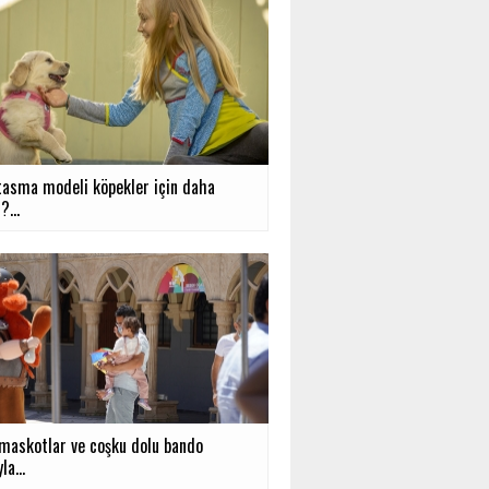
tasma modeli köpekler için daha
?...
 maskotlar ve coşku dolu bando
la...