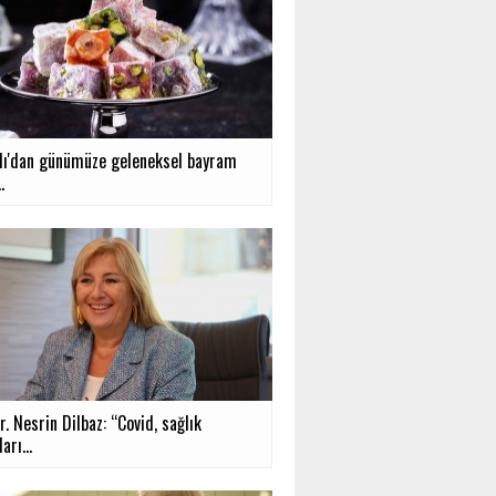
ı'dan günümüze geleneksel bayram
.
r. Nesrin Dilbaz: “Covid, sağlık
arı...