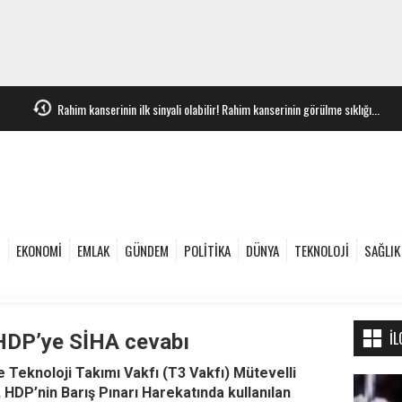
Rahim kanserinin ilk sinyali olabilir! Rahim kanserinin görülme sıklığı...
e
EKONOMİ
EMLAK
GÜNDEM
POLİTİKA
DÜNYA
TEKNOLOJİ
SAĞLIK
İL
 HDP’ye SİHA cevabı
Teknoloji Takımı Vakfı (T3 Vakfı) Mütevelli
 HDP’nin Barış Pınarı Harekatında kullanılan