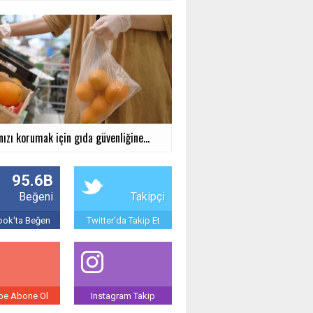
nızı korumak için gıda güvenliğine...
95.6B
Beğeni
Takipçi
ok'ta Beğen
Twitter'da Takip Et
be Abone Ol
Instagram Takip