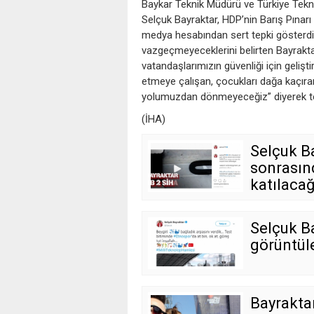
Baykar Teknik Müdürü ve Türkiye Tekno
Selçuk Bayraktar, HDP’nin Barış Pınarı 
medya hesabından sert tepki gösterdi.
vazgeçmeyeceklerini belirten Bayraktar,
vatandaşlarımızın güvenliği için gelişt
etmeye çalışan, çocukları dağa kaçıran
yolumuzdan dönmeyeceğiz” diyerek te
(İHA)
Selçuk B
sonrasın
katılacağ
Selçuk Ba
görüntüle
Bayraktar