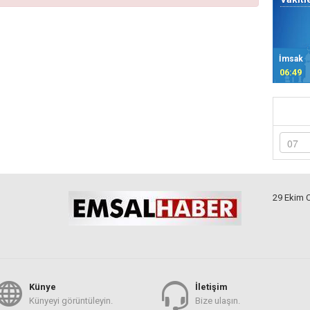
İmsak
06:49
29 Ekim 
Künye
İletişim
Künyeyi görüntüleyin.
Bize ulaşın.