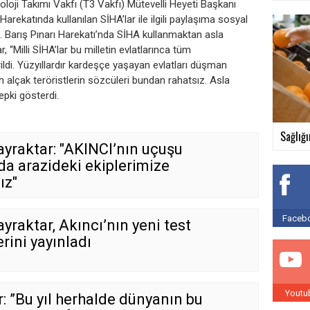
loji Takımı Vakfı (T3 Vakfı) Mütevelli Heyeti Başkanı
Harekatında kullanılan SİHA’lar ile ilgili paylaşıma sosyal
 Barış Pınarı Harekatı’nda SİHA kullanmaktan asla
 “Milli SİHA’lar bu milletin evlatlarınca tüm
irildi. Yüzyıllardır kardeşçe yaşayan evlatları düşman
 alçak teröristlerin sözcüleri bundan rahatsız. Asla
pki gösterdi.
Sağlığı
ayraktar: "AKINCI’nın uçuşu
da arazideki ekiplerimize
ız"
Facebo
yraktar, Akıncı’nın yeni test
rini yayınladı
Youtu
: ”Bu yıl herhalde dünyanın bu