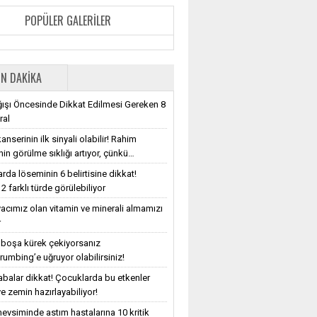
POPÜLER GALERILER
N DAKIKA
ışı Öncesinde Dikkat Edilmesi Gereken 8
ral
nserinin ilk sinyali olabilir! Rahim
nin görülme sıklığı artıyor, çünkü…
rda löseminin 6 belirtisine dikkat!
2 farklı türde görülebiliyor
iyacımız olan vitamin ve minerali almamızı
r
e boşa kürek çekiyorsanız
rumbing’e uğruyor olabilirsiniz!
balar dikkat! Çocuklarda bu etkenler
e zemin hazırlayabiliyor!
evsiminde astım hastalarına 10 kritik