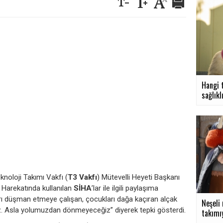
Hangi 
sağlıklı
knoloji Takımı Vakfı (
T3 Vakfı
) Mütevelli Heyeti Başkanı
ı Harekatında kullanılan
SİHA
’lar ile ilgili paylaşıma
arı düşman etmeye çalışan, çocukları dağa kaçıran alçak
Neşeli
ız. Asla yolumuzdan dönmeyeceğiz” diyerek tepki gösterdi.
takımıy