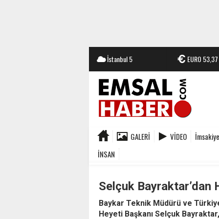
İstanbul
5
EURO
53,37
GALERI
VIDEO
İmsakiy
İNSAN
Selçuk Bayraktar’dan
Baykar Teknik Müdürü ve Türkiye 
Heyeti Başkanı Selçuk Bayraktar,