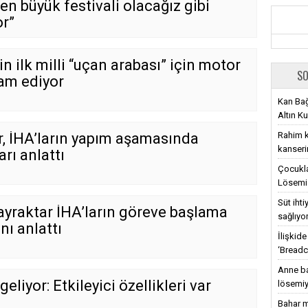
en büyük festivali olacağız gibi
r”
in ilk milli “uçan arabası” için motor
SO
vam ediyor
Kan Bağ
Altın Ku
Rahim ka
r, İHA’ların yapım aşamasında
kanseri
rı anlattı
Çocukla
Lösemi 
Süt iht
ayraktar İHA’ların göreve başlama
sağlıyo
ı anlattı
İlişkid
‘Breadc
Anne ba
eliyor: Etkileyici özellikleri var
lösemiy
Bahar m