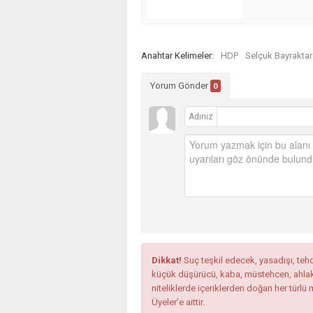
Anahtar Kelimeler:
HDP
Selçuk Bayraktar
Yorum Gönder
0
Adınız
Dikkat!
Suç teşkil edecek, yasadışı, tehdi
küçük düşürücü, kaba, müstehcen, ahlaka a
niteliklerde içeriklerden doğan her türlü 
Üyeler’e aittir.