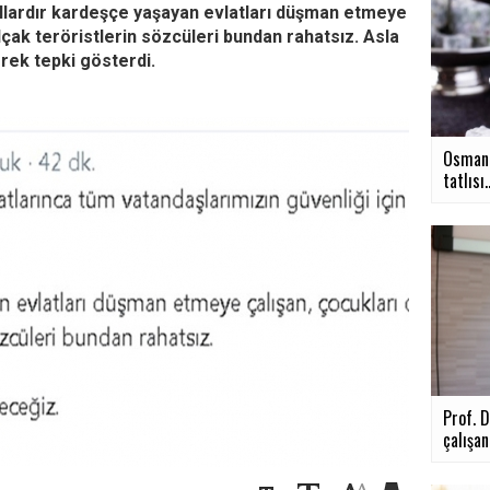
zyıllardır kardeşçe yaşayan evlatları düşman etmeye
lçak teröristlerin sözcüleri bundan rahatsız. Asla
ek tepki gösterdi.
Osmanl
tatlısı..
Prof. D
çalışanl