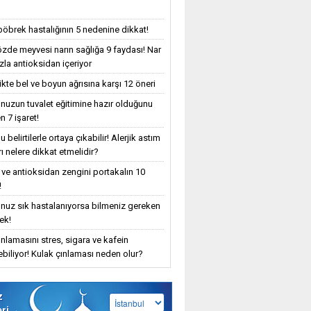
böbrek hastalığının 5 nedenine dikkat!
özde meyvesi narın sağlığa 9 faydası! Nar
zla antioksidan içeriyor
ikte bel ve boyun ağrısına karşı 12 öneri
uzun tuvalet eğitimine hazır olduğunu
n 7 işaret!
 belirtilerle ortaya çıkabilir! Alerjik astım
ı nelere dikkat etmelidir?
 ve antioksidan zengini portakalın 10
!
uz sık hastalanıyorsa bilmeniz gereken
ek!
ınlamasını stres, sigara ve kafein
yebiliyor! Kulak çınlaması neden olur?
z
eri