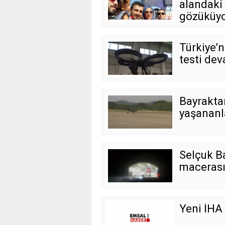
alandaki 
gözüküyo
Türkiye’n
testi de
Bayrakta
yaşananla
Selçuk B
macerasın
Yeni İHA g