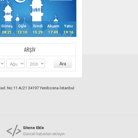
Güneş
Öğle
İkindi
Akşam
Yatsı
08:21
13:10
15:29
17:49
19:16
ARŞIV
Ara
Cad. No:11 A/21 34197 Yenibosna-İstanbul
Sitene Ekle
Güncel haberleri ekleyin.