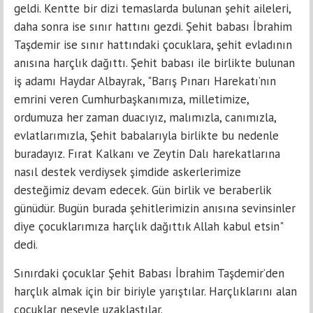
geldi. Kentte bir dizi temaslarda bulunan şehit aileleri,
daha sonra ise sınır hattını gezdi. Şehit babası İbrahim
Taşdemir ise sınır hattındaki çocuklara, şehit evladının
anısına harçlık dağıttı. Şehit babası ile birlikte bulunan
iş adamı Haydar Albayrak, "Barış Pınarı Harekatı’nın
emrini veren Cumhurbaşkanımıza, milletimize,
ordumuza her zaman duacıyız, malımızla, canımızla,
evlatlarımızla, Şehit babalarıyla birlikte bu nedenle
buradayız. Fırat Kalkanı ve Zeytin Dalı harekatlarına
nasıl destek verdiysek şimdide askerlerimize
desteğimiz devam edecek. Gün birlik ve beraberlik
günüdür. Bugün burada şehitlerimizin anısına sevinsinler
diye çocuklarımıza harçlık dağıttık Allah kabul etsin"
dedi.
Sınırdaki çocuklar Şehit Babası İbrahim Taşdemir’den
harçlık almak için bir biriyle yarıştılar. Harçlıklarını alan
çocuklar neşeyle uzaklaştılar.