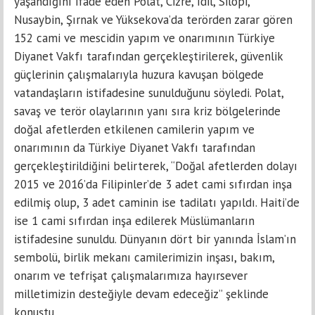
yaşandığını ifade eden Polat, Cizre, İdil, Silopi,
Nusaybin, Şırnak ve Yüksekova’da terörden zarar gören
152 cami ve mescidin yapım ve onarımının Türkiye
Diyanet Vakfı tarafından gerçekleştirilerek, güvenlik
güçlerinin çalışmalarıyla huzura kavuşan bölgede
vatandaşların istifadesine sunulduğunu söyledi. Polat,
savaş ve terör olaylarının yanı sıra kriz bölgelerinde
doğal afetlerden etkilenen camilerin yapım ve
onarımının da Türkiye Diyanet Vakfı tarafından
gerçekleştirildiğini belirterek, “Doğal afetlerden dolayı
2015 ve 2016’da Filipinler’de 3 adet cami sıfırdan inşa
edilmiş olup, 3 adet caminin ise tadilatı yapıldı. Haiti’de
ise 1 cami sıfırdan inşa edilerek Müslümanların
istifadesine sunuldu. Dünyanın dört bir yanında İslam’ın
sembolü, birlik mekanı camilerimizin inşası, bakım,
onarım ve tefrişat çalışmalarımıza hayırsever
milletimizin desteğiyle devam edeceğiz” şeklinde
konuştu.