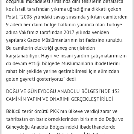
özgürlük mücadelesi sırasında dini tesislerin defalarca
kez İsrail tarafından yıkıma uğradığına dikkati çeken
Polat, “2008 yılındaki savaş sırasında yıkılan camilerden
9 adedi her daim bölge halkının yanında olan Türkiye
adına Vakfımız tarafından 2017 yılında yeniden
yapılarak Gazze Müslümanlarının istifadesine sunuldu.
Bu camilerin elektriği güneş enerjisinden
karşılanabiliyor. Hayri ve insani yardım çalışmalarımızın
da devam ettiği bölgede Müslümanların ibadetlerini
rahat bir şekilde yerine getirebilmesi için elimizden
gelen gayreti gösteriyoruz” dedi.
DOĞU VE GÜNEYDOĞU ANADOLU BÖLGESİ’NDE 152
CAMİNİN YAPIM VE ONARIMI GERÇEKLEŞTİRİLDİ
Bölücü terör örgütü PKK’nın ülkeye verdiği zarar ve
tahribatın en bariz örneklerinden birisinin de Doğu ve
Güneydoğu Anadolu Bölgesi’ndeki ibadethanelerde