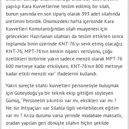
yapılıp Kara Kuvvetlerine teslim edilmiş bir silah,
bunun yanında en son sipariş olarak 393 adet silahında
üretimini bitirdik. Önümüzdeki hafta içerisinde Kara
Kuvvetleri Komutanlığından silah muayenesi için
gelecekler. Hazırlanan silahları da teslim ettikten sonra
toplamda binin üzerinde KNT-76’yı sevk etmiş olacağız.
KNT-76, MPT-76’nın keskin nişancı versiyonu, çoğu
özellikleri birbirine yakın sadece menzil olarak MPT-76
600 metreye kadar etkiliyken, KNT-76’nın 800 metreye
kadar etkili menzili var” ifadelerini kullandı.
Yakın süreçte silahlı kuvvetleri personeliyle buluşmak
için Güneydoğu’ya bir teknik ekip gittiğini söyleyen
Gümüş, “Personelin sıkıntısı var mı, eksikleri var mı ?
Ne tür ihtiyaçları var. Silahla ilgili verilebilecek eğitim
var mı ? Arıza durumu varsa yerinde müdahale maksatlı,
oradan yapılan geri dönüşte silahın hiçbir şekilde