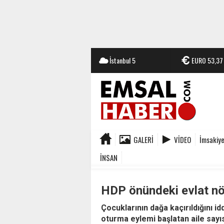
İstanbul
5
EURO
53,37
GALERI
VIDEO
İmsakiy
İNSAN
HDP önündeki evlat nöb
Çocuklarının dağa kaçırıldığını id
oturma eylemi başlatan aile sayıs