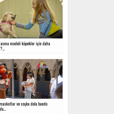
tasma modeli köpekler için daha
?...
 maskotlar ve coşku dolu bando
la...