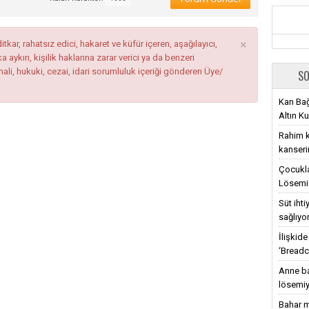
×
tkar, rahatsız edici, hakaret ve küfür içeren, aşağılayıcı,
ykırı, kişilik haklarına zarar verici ya da benzeri
mali, hukuki, cezai, idari sorumluluk içeriği gönderen Üye/
SO
Kan Bağ
Altın Ku
Rahim ka
kanseri
Çocukla
Lösemi 
Süt iht
sağlıyo
İlişkid
‘Breadc
Anne ba
lösemiy
Bahar m