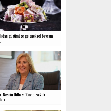
ı'dan günümüze geleneksel bayram
.
r. Nesrin Dilbaz: “Covid, sağlık
arı...