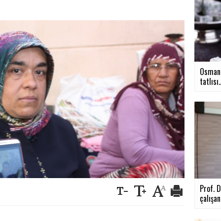
Osmanl
tatlısı..
Prof. D
çalışanl