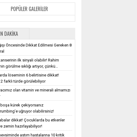
POPÜLER GALERILER
N DAKIKA
ışı Öncesinde Dikkat Edilmesi Gereken 8
ral
nserinin ilk sinyali olabilir! Rahim
nin görülme sıklığı artıyor, çünkü…
rda löseminin 6 belirtisine dikkat!
2 farklı türde görülebiliyor
iyacımız olan vitamin ve minerali almamızı
r
e boşa kürek çekiyorsanız
rumbing’e uğruyor olabilirsiniz!
balar dikkat! Çocuklarda bu etkenler
e zemin hazırlayabiliyor!
evsiminde astım hastalarına 10 kritik