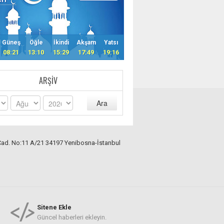
Güneş
Öğle
İkindi
Akşam
Yatsı
08:21
13:10
15:29
17:49
19:16
ARŞIV
Ara
Cad. No:11 A/21 34197 Yenibosna-İstanbul
Sitene Ekle
Güncel haberleri ekleyin.