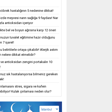
böbrek hastalığının 5 nedenine dikkat!
özde meyvesi narın sağlığa 9 faydası! Nar
zla antioksidan içeriyor
ikte bel ve boyun ağrısına karşı 12 öneri
uzun tuvalet eğitimine hazır olduğunu
n 7 işaret!
 belirtilerle ortaya çıkabilir! Alerjik astım
ı nelere dikkat etmelidir?
 ve antioksidan zengini portakalın 10
!
uz sık hastalanıyorsa bilmeniz gereken
ek!
ınlamasını stres, sigara ve kafein
yebiliyor! Kulak çınlaması neden olur?
z
eri