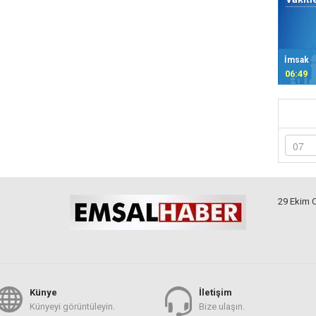
İmsak
06:49
29 Ekim 
Künye
İletişim
Künyeyi görüntüleyin.
Bize ulaşın.