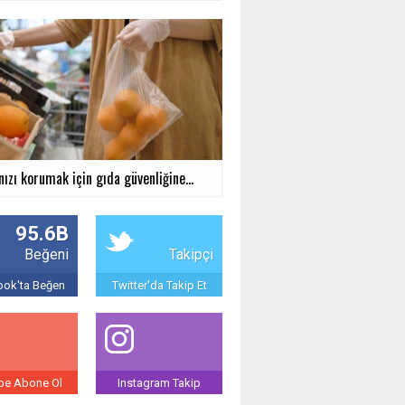
nızı korumak için gıda güvenliğine...
95.6B
Beğeni
Takipçi
ok'ta Beğen
Twitter'da Takip Et
be Abone Ol
Instagram Takip