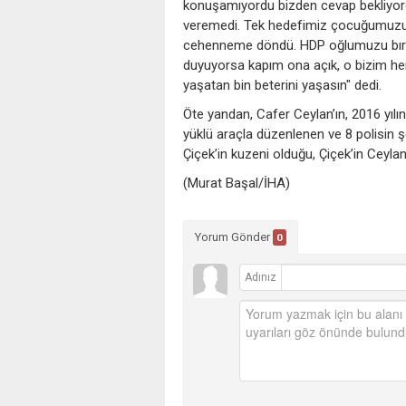
konuşamıyordu bizden cevap bekliyord
veremedi. Tek hedefimiz çocuğumuzun 
cehenneme döndü. HDP oğlumuzu bırak
duyuyorsa kapım ona açık, o bizim he
yaşatan bin beterini yaşasın" dedi.
Öte yandan, Cafer Ceylan’ın, 2016 yılı
yüklü araçla düzenlenen ve 8 polisin şe
Çiçek’in kuzeni olduğu, Çiçek’in Ceylan
(Murat Başal/İHA)
Yorum Gönder
0
Adınız