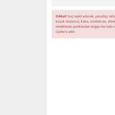
Dikkat!
Suç teşkil edecek, yasadışı, tehdi
küçük düşürücü, kaba, müstehcen, ahlaka a
niteliklerde içeriklerden doğan her türlü 
Üyeler’e aittir.