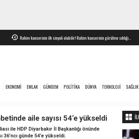
Rahim kanserinin ilk sinyali olabilir! Rahim kanserinin görülme sıklığı...
e
EKONOMİ
EMLAK
GÜNDEM
POLİTİKA
DÜNYA
TEKNOLOJİ
SAĞLIK
İL
etinde aile sayısı 54’e yükseldi
diası ile HDP Diyarbakır İl Başkanlığı önünde
ı 36’ncı günde 54’e yükseldi.