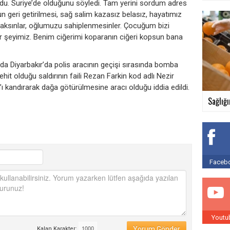
u. Suriye’de olduğunu söyledi. Tam yerini sordum adres
geri getirilmesi, sağ salim kazasız belasız, hayatımız
sınlar, oğlumuzu sahiplenmesinler. Çocuğum bizi
r şeyimiz. Benim ciğerimi koparanın ciğeri kopsun bana
nda Diyarbakır’da polis aracının geçişi sırasında bomba
hit olduğu saldırının faili Rezan Farkin kod adlı Nezir
’ı kandırarak dağa götürülmesine aracı olduğu iddia edildi.
Sağlığı
Facebo
Youtu
Yorum Gönder
Kalan Karakter: