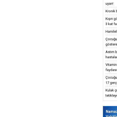
uyarı!
Kronik 
Kışın g
3 kat fa
Hamilel
Çocuğun
göstere
Astım bu
hastalar
Vitamin
faydası
Çocuğun
17 gerç
Kulak ç
tetikle
Nama
Vakitl