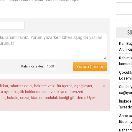
SO
Kan Bağ
Altın Ku
Rahim ka
kanseri
Yorum Gönder
Kalan Karakter:
Çocukla
Lösemi 
×
tkar, rahatsız edici, hakaret ve küfür içeren, aşağılayıcı,
Süt iht
ykırı, kişilik haklarına zarar verici ya da benzeri
sağlıyo
mali, hukuki, cezai, idari sorumluluk içeriği gönderen Üye/
İlişkid
‘Breadc
Anne ba
lösemiy
Bahar m