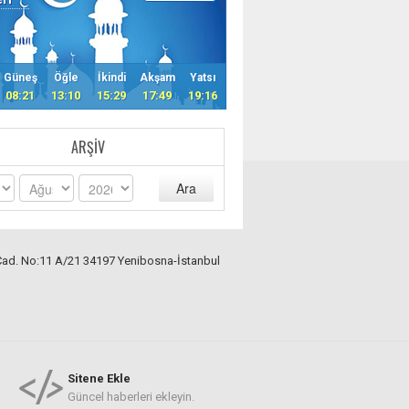
Güneş
Öğle
İkindi
Akşam
Yatsı
08:21
13:10
15:29
17:49
19:16
ARŞIV
Ara
Cad. No:11 A/21 34197 Yenibosna-İstanbul
Sitene Ekle
Güncel haberleri ekleyin.