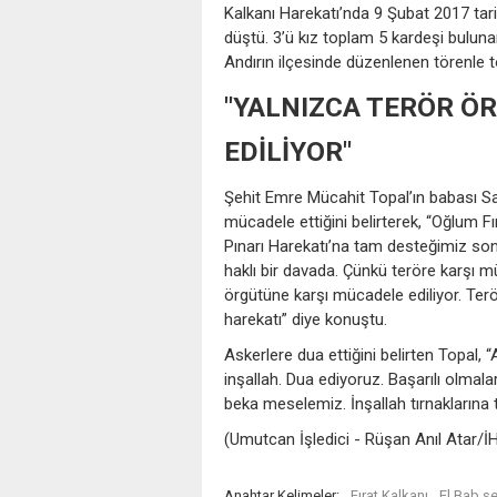
Kalkanı Harekatı’nda 9 Şubat 2017 ta
düştü. 3’ü kız toplam 5 kardeşi bulu
Andırın ilçesinde düzenlenen törenle to
"YALNIZCA TERÖR Ö
EDİLİYOR"
Şehit Emre Mücahit Topal’ın babası Sal
mücadele ettiğini belirterek, “Oğlum F
Pınarı Harekatı’na tam desteğimiz son
haklı bir davada. Çünkü teröre karşı mü
örgütüne karşı mücadele ediliyor. Terör
harekatı” diye konuştu.
Askerlere dua ettiğini belirten Topal, 
inşallah. Dua ediyoruz. Başarılı olma
beka meselemiz. İnşallah tırnaklarına 
(Umutcan İşledici - Rüşan Anıl Atar/İ
Anahtar Kelimeler:
Fırat Kalkanı
El Bab şe