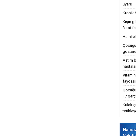
uyarı!
Kronik 
Kışın g
3 kat fa
Hamilel
Çocuğun
göstere
Astım bu
hastalar
Vitamin
faydası
Çocuğun
17 gerç
Kulak ç
tetikle
Nama
Vakitl