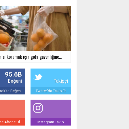
nızı korumak için gıda güvenliğine...
95.6B
Beğeni
Takipçi
ok'ta Beğen
Twitter'da Takip Et
be Abone Ol
Instagram Takip