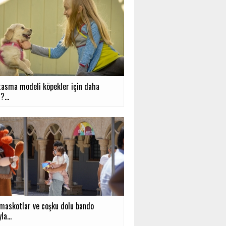
tasma modeli köpekler için daha
?...
 maskotlar ve coşku dolu bando
la...