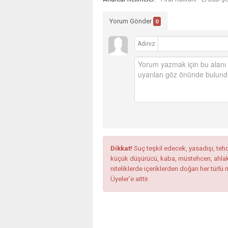
Yorum Gönder
0
Adınız
Dikkat!
Suç teşkil edecek, yasadışı, tehdi
küçük düşürücü, kaba, müstehcen, ahlaka a
niteliklerde içeriklerden doğan her türlü 
Üyeler’e aittir.