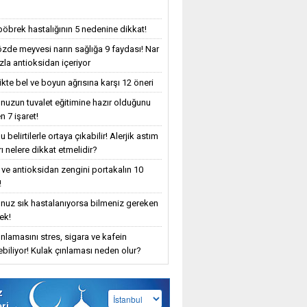
böbrek hastalığının 5 nedenine dikkat!
özde meyvesi narın sağlığa 9 faydası! Nar
zla antioksidan içeriyor
ikte bel ve boyun ağrısına karşı 12 öneri
uzun tuvalet eğitimine hazır olduğunu
n 7 işaret!
 belirtilerle ortaya çıkabilir! Alerjik astım
ı nelere dikkat etmelidir?
 ve antioksidan zengini portakalın 10
!
uz sık hastalanıyorsa bilmeniz gereken
ek!
ınlamasını stres, sigara ve kafein
yebiliyor! Kulak çınlaması neden olur?
z
eri