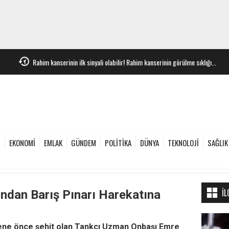
Rahim kanserinin ilk sinyali olabilir! Rahim kanserinin görülme sıklığı...
e
EKONOMİ
EMLAK
GÜNDEM
POLİTİKA
DÜNYA
TEKNOLOJİ
SAĞLIK
İL
ından Barış Pınarı Harekatına
sene önce şehit olan Tankçı Uzman Onbaşı Emre