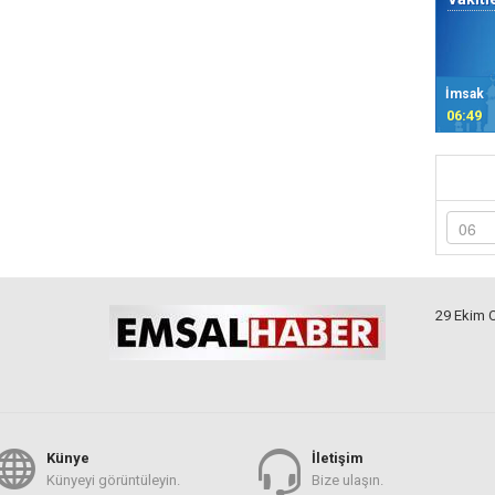
İmsak
06:49
29 Ekim 
Künye
İletişim
Künyeyi görüntüleyin.
Bize ulaşın.