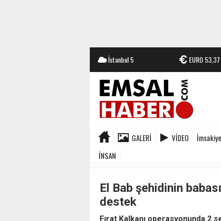
İstanbul
5
EURO
53,37
GALERI
VIDEO
İmsakiy
İNSAN
El Bab şehidinin babas
destek
Fırat Kalkanı operasyonunda 2 