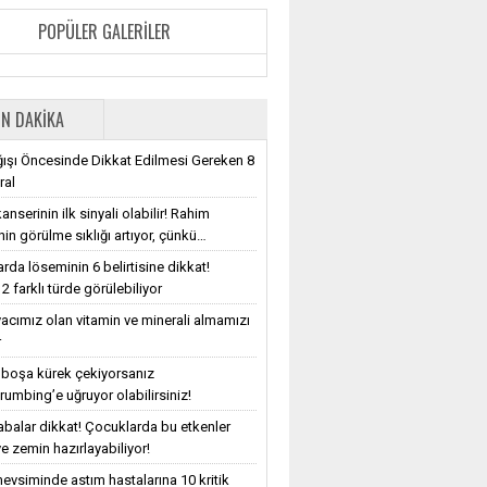
POPÜLER GALERILER
N DAKIKA
ışı Öncesinde Dikkat Edilmesi Gereken 8
ral
nserinin ilk sinyali olabilir! Rahim
nin görülme sıklığı artıyor, çünkü…
rda löseminin 6 belirtisine dikkat!
2 farklı türde görülebiliyor
iyacımız olan vitamin ve minerali almamızı
r
e boşa kürek çekiyorsanız
rumbing’e uğruyor olabilirsiniz!
balar dikkat! Çocuklarda bu etkenler
e zemin hazırlayabiliyor!
evsiminde astım hastalarına 10 kritik