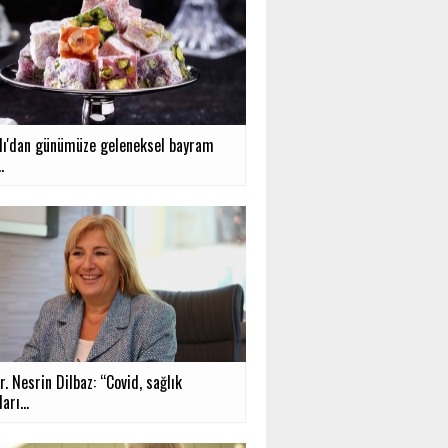
ı'dan günümüze geleneksel bayram
.
r. Nesrin Dilbaz: “Covid, sağlık
arı...