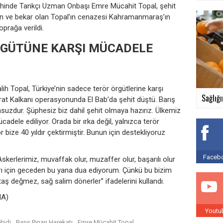
rihinde Tankçı Uzman Onbaşı Emre Mücahit Topal, şehit
nan ve bekar olan Topal’ın cenazesi Kahramanmaraş’ın
prağa verildi.
RGÜTÜNE KARŞI MÜCADELE
ih Topal, Türkiye’nin sadece terör örgütlerine karşı
Sağlığı
ırat Kalkanı operasyonunda El Bab’da şehit düştü. Barış
suzdur. Şüphesiz biz dahil şehit olmaya hazırız. Ülkemiz
cadele ediliyor. Orada bir ırka değil, yalnızca terör
 bize 40 yıldır çektirmiştir. Bunun için destekliyoruz
Facebo
“Askerlerimiz, muvaffak olur, muzaffer olur, başarılı olur
ları için geceden bu yana dua ediyorum. Çünkü bu bizim
taş değmez, sağ salim dönerler” ifadelerini kullandı.
HA)
Youtu
hidi
Barış Pınarı Harekatı
Emre Mücahit Topal