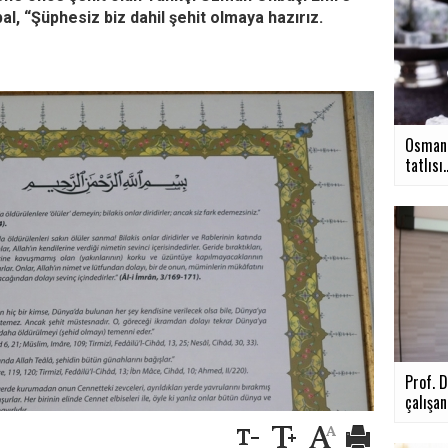
al, “Şüphesiz biz dahil şehit olmaya hazırız.
Osmanl
tatlısı..
Prof. D
çalışanl