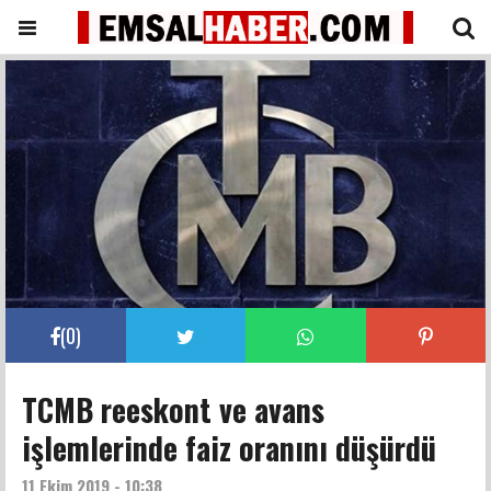
(
0
)
TCMB reeskont ve avans
işlemlerinde faiz oranını düşürdü
11 Ekim 2019 - 10:38