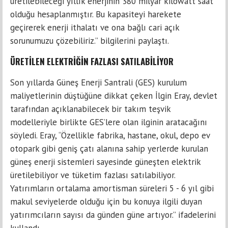
üretilebileceği yıllık enerjinin 380 milyar kilowatt saat
olduğu hesaplanmıştır. Bu kapasiteyi harekete
geçirerek enerji ithalatı ve ona bağlı cari açık
sorunumuzu çözebiliriz.” bilgilerini paylaştı.
ÜRETİLEN ELEKTRİĞİN FAZLASI SATILABİLİYOR
Son yıllarda Güneş Enerji Santrali (GES) kurulum
maliyetlerinin düştüğüne dikkat çeken İlgin Eray, devlet
tarafından açıklanabilecek bir takım teşvik
modelleriyle birlikte GES’lere olan ilginin aratacağını
söyledi. Eray, “Özellikle fabrika, hastane, okul, depo ev
otopark gibi geniş çatı alanına sahip yerlerde kurulan
güneş enerji sistemleri sayesinde güneşten elektrik
üretilebiliyor ve tüketim fazlası satılabiliyor.
Yatırımların ortalama amortisman süreleri 5 - 6 yıl gibi
makul seviyelerde olduğu için bu konuya ilgili duyan
yatırımcıların sayısı da günden güne artıyor.” ifadelerini