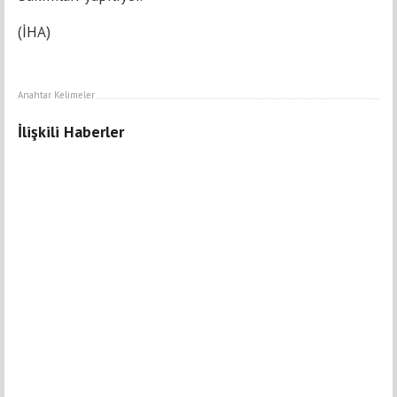
(İHA)
Anahtar Kelimeler
İlişkili Haberler